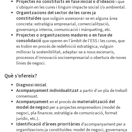
Projectes no constituïts en fase inicial o d’ideació
i que
s’ubiquin en les cures i tinguin impacte social i/o ambiental.
Organitzacions del sector de les cures ja
constituïdes
que vulguin assessorar-se en alguna àrea
concreta: estratègia empresarial, comercialització,
governança interna, comunicació i màrqueting, etc.
Projectes o organitzacions madures o en fase de
consolidació
que operen en l’àmbit de l’ESS i les cures, que
es trobin en procés de redefinició estratègica, vulguin
millorar la sostenibilitat, adaptar-se a nous escenaris,
processos d’innovació socioempresarial o obertura de noves
línies de negoci.
Què s’ofereix?
Diagnosi inicial.
Acompanyament individualitzat
a partir d’un pla de treball
consensuat.
Acompanyament
en el procés de
materialització del
model de negoci
per a projectes emprenedors (model de
negoci, pla financer, estratègia de comunicació, format
jurídic, etc.).
Identificació d’àrees prioritàries
d’acompanyament per a
organitzacions ja constituïdes: model de negoci, governança