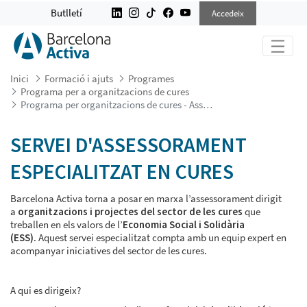
PROGRAMA PER ORGANITZACIONS 
Butlletí
Accedeix
Inici
Formació i ajuts
Programes
Programa per a organitzacions de cures
Programa per organitzacions de cures - Assessorament
SERVEI D'ASSESSORAMENT
ESPECIALITZAT EN CURES
Barcelona Activa torna a posar en marxa l’assessorament dirigit
a
organitzacions i projectes del sector de les cures
que
treballen en els valors de l’
Economia Social i Solidària
(ESS)
. Aquest servei especialitzat compta amb un equip expert en
acompanyar iniciatives del sector de les cures.
A qui es dirigeix?