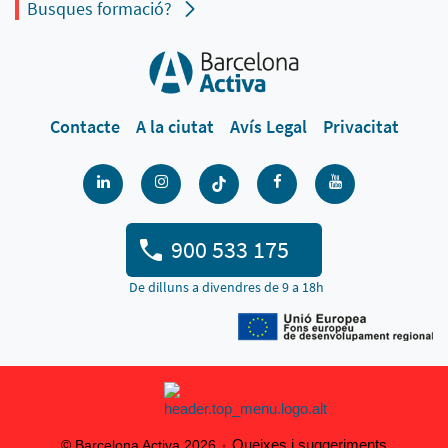
Busques formació?
Contacte
A la ciutat
Avís Legal
Privacitat
900 533 175
De dilluns a divendres de 9 a 18h
Queixes i suggeriments
© Barcelona Activa 2026