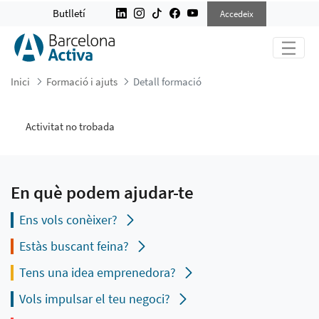
DETALL FORMACIÓ
Butlletí
Accedeix
Inici
Formació i ajuts
Detall formació
Activitat no trobada
En què podem ajudar-te
Ens vols conèixer?
Estàs buscant feina?
Tens una idea emprenedora?
Vols impulsar el teu negoci?