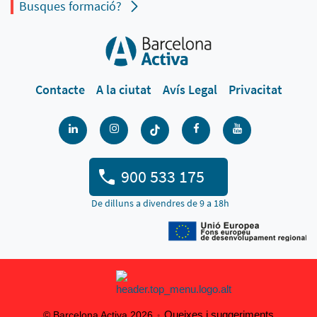
Busques formació?
Contacte
A la ciutat
Avís Legal
Privacitat
900 533 175
De dilluns a divendres de 9 a 18h
Queixes i suggeriments
© Barcelona Activa 2026