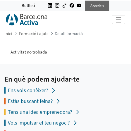
DETALL FORMACIÓ
Butlletí
Accedeix
Inici
Formació i ajuts
Detall formació
Activitat no trobada
En què podem ajudar-te
Ens vols conèixer?
Estàs buscant feina?
Tens una idea emprenedora?
Vols impulsar el teu negoci?