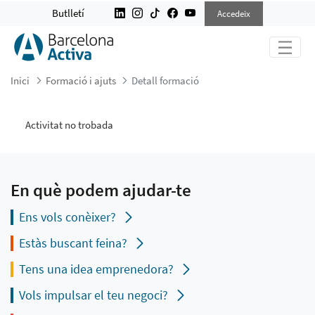
DETALL FORMACIÓ
Butlletí
Accedeix
Inici
Formació i ajuts
Detall formació
Activitat no trobada
En què podem ajudar-te
Ens vols conèixer?
Estàs buscant feina?
Tens una idea emprenedora?
Vols impulsar el teu negoci?