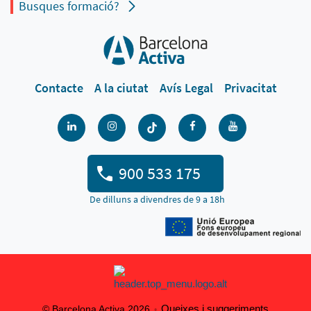
Busques formació?
Contacte
A la ciutat
Avís Legal
Privacitat
900 533 175
De dilluns a divendres de 9 a 18h
Queixes i suggeriments
© Barcelona Activa 2026