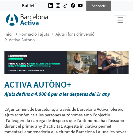
ACTIVA AUTÒNO+
Butlletí
Accedeix
Inici
Formació i ajuts
Ajuts i fons d'inversió
Activa Autòno+
ACTIVA AUTÒNO+
Ajuts de fins a 4.000 € per a les despeses del 1r any
L'Ajuntament de Barcelona, a través de Barcelona Activa, ofereix
ajuts econòmics a les persones autònomes amb l'objectiu
d'alleugerir la càrrega de despeses que l'autònom/a ha d'assumir
durant el primer any d'activitat. Aquesta iniciativa permet
fomentar l’emprenedoria a la ciutat de Barcelona i ajuda les noves