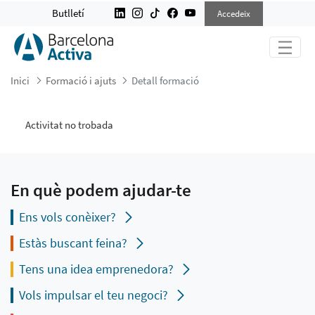
DETALL FORMACIÓ
Butlletí
Accedeix
Inici
Formació i ajuts
Detall formació
Activitat no trobada
En què podem ajudar-te
Ens vols conèixer?
Estàs buscant feina?
Tens una idea emprenedora?
Vols impulsar el teu negoci?