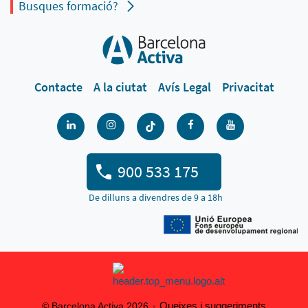
Busques formació?
Contacte
A la ciutat
Avís Legal
Privacitat
900 533 175
De dilluns a divendres de 9 a 18h
Queixes i suggeriments
© Barcelona Activa 2026