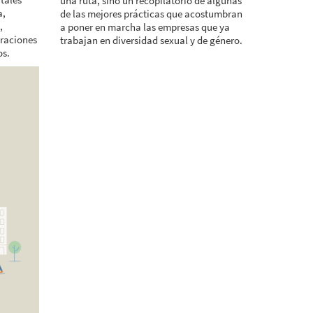
una ruta, sino un recopilatorio de algunas
a,
de las mejores prácticas que acostumbran
,
a poner en marcha las empresas que ya
araciones
trabajan en diversidad sexual y de género.
os.