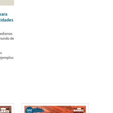
para
tidades
medianas
 mundo de
os
 ejemplos