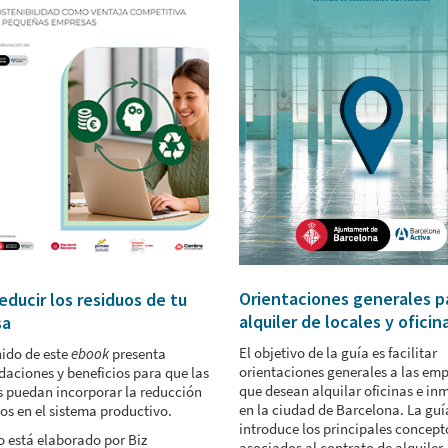
Orientaciones generales pa
ducir los residuos de tu
alquiler de locales y oficin
sa
El objetivo de la guía es facilitar
nido de este
ebook
presenta
orientaciones generales a las em
aciones y beneficios para que las
que desean alquilar oficinas e in
 puedan incorporar la reducción
en la ciudad de Barcelona. La guí
os en el sistema productivo.
introduce los principales concept
o está elaborado por Biz
asociados al contrato de alquiler,