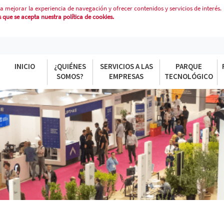
a mejorar la experiencia de navegación y ofrecer contenidos y servicios de interés.
que se acepta nuestra política de cookies.
INICIO
¿QUIÉNES
SERVICIOS A LAS
PARQUE
SOMOS?
EMPRESAS
TECNOLÓGICO