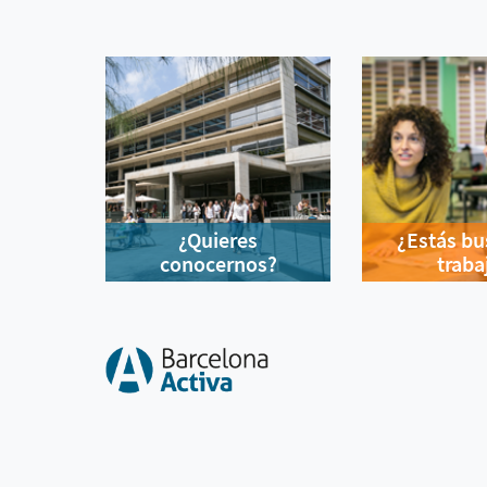
¿Quieres
¿Estás b
conocernos?
traba