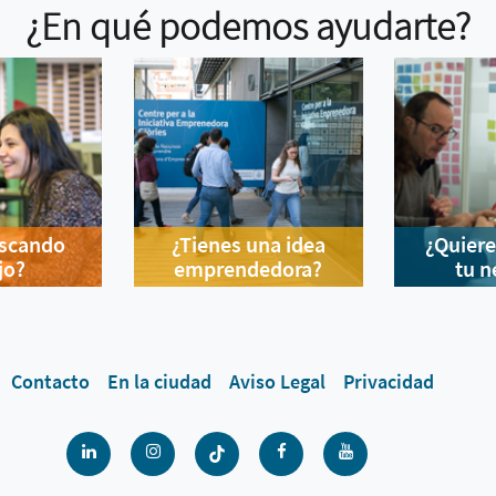
¿En qué podemos ayudarte?
uscando
¿Tienes una idea
¿Quiere
jo?
emprendedora?
tu n
Contacto
En la ciudad
Aviso Legal
Privacidad