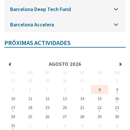
Barcelona Deep Tech Fund
Barcelona Accelera
PRÓXIMAS ACTIVIDADES
AGOSTO
2026
LU
MA
MI
JU
VI
SÁ
DO
<Ant
Sig>
27
28
29
30
31
1
2
3
4
5
6
7
8
9
10
11
12
13
14
15
16
17
18
19
20
21
22
23
24
25
26
27
28
29
30
31
1
2
3
4
5
6