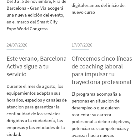
Del 3 al 5 de noviembre, Fira de
digitales antes del inicio del
Barcelona - Gran Via acogerá
nuevo curso
una nueva edición del evento,
en el marco del Smart City
Expo World Congress
24/07/2026
17/07/2026
Este verano, Barcelona
Ofrecemos cinco líneas
Activa sigue a tu
de coaching laboral
servicio
para impulsar tu
trayectoria profesional
Durante el mes de agosto, los
equipamientos adaptan sus
El programa acompaña a
horarios, espacios y canales de
personas en situación de
atención para garantizar la
desempleo o que quieren
continuidad de los servicios
reorientar su carrera
dirigidos a la ciudadanía, las
profesional a definir objetivos,
empresas y las entidades de la
potenciar sus competencias y
ciudad.
avanzar hacia nuevas