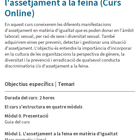
l'assetjament a la feina (Curs
Online)
En aquest curs coneixerem les diferents manifestacions
d'assetjament en matèria d'igualtat que es poden donar en l'àmbit
laboral: sexual, per raó de sexe i diversitat sexual. També
adquirirem eines per prevenir, detectar i gestionar una situació
d'assetjament. L'objectiu és entendre la importància d'incorporar
en la cultura de les organitzacions la perspectiva de gènere, la
diversitat i la prevenció i erradicació de qualsevol conducta
discriminatòria i/o d'assetjament a la feina.
Objectius específics | Temari
Durada del curs:
2 hores
El curs s'estructura en quatre mòduls
Mòdul 0. Presentació
Guia del curs
Mòdul 1. L'assetjament a la feina en matèria d'igualtat
Marc normatiu i legal