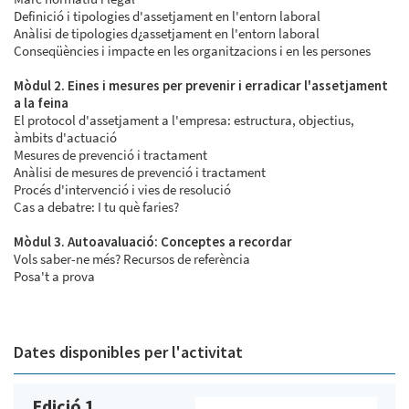
Definició i tipologies d'assetjament en l'entorn laboral
Anàlisi de tipologies d¿assetjament en l'entorn laboral
Conseqüències i impacte en les organitzacions i en les persones
Mòdul 2. Eines i mesures per prevenir i erradicar l'assetjament
a la feina
El protocol d'assetjament a l'empresa: estructura, objectius,
àmbits d'actuació
Mesures de prevenció i tractament
Anàlisi de mesures de prevenció i tractament
Procés d'intervenció i vies de resolució
Cas a debatre: I tu què faries?
Mòdul 3. Autoavaluació: Conceptes a recordar
Vols saber-ne més? Recursos de referència
Posa't a prova
Dates disponibles per l'activitat
Edició 1