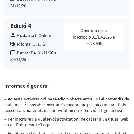
31/10/26
Edició 4
Obertura de la
Modalitat:
Online
inscripció 31/10/2026 a
les 23:59h.
Idioma:
Català
Dates:
Del 01/11/26 al
30/11/26
Informació general
- Aquesta activitat online té edició oberta entre l'u i el darrer dia de
cada mes. És possible inscriure's encara que ja s'hagi iniciat. Pots
accedir als materials de l'activitat mentre l'edició estigui activa.
- Per inscriure's a qualsevol activitat online cal tenir un usuari web
creat. Pots crear-te'l
aquí
.
- Per obtenir el certificat de realització cal haver completat tots els