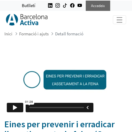
EINES PER PREVENIR I ERRADICAR 
Butlletí
Accedeix
Inici
Formació i ajuts
Detall formació
Eines per prevenir i erradicar