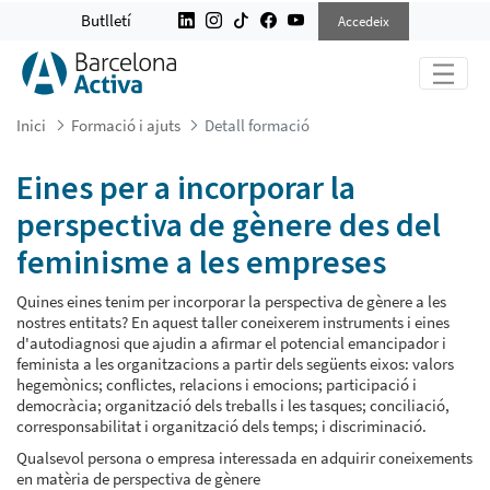
EINES PER A INCORPORAR LA PERS
Butlletí
Accedeix
Inici
Formació i ajuts
Detall formació
Eines per a incorporar la
perspectiva de gènere des del
feminisme a les empreses
Quines eines tenim per incorporar la perspectiva de gènere a les
nostres entitats? En aquest taller coneixerem instruments i eines
d'autodiagnosi que ajudin a afirmar el potencial emancipador i
feminista a les organitzacions a partir dels següents eixos: valors
hegemònics; conflictes, relacions i emocions; participació i
democràcia; organització dels treballs i les tasques; conciliació,
corresponsabilitat i organització dels temps; i discriminació.
Qualsevol persona o empresa interessada en adquirir coneixements
en matèria de perspectiva de gènere