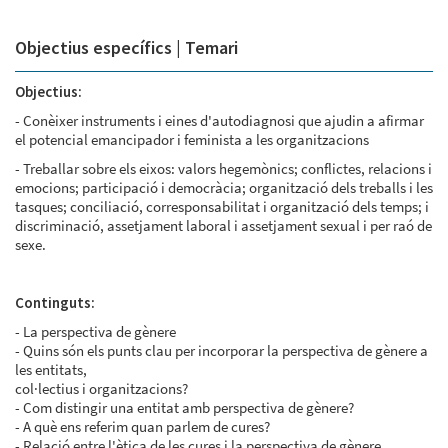
Objectius específics | Temari
Objectius:
- Conèixer instruments i eines d'autodiagnosi que ajudin a afirmar
el potencial emancipador i feminista a les organitzacions
- Treballar sobre els eixos: valors hegemònics; conflictes, relacions i
emocions; participació i democràcia; organització dels treballs i les
tasques; conciliació, corresponsabilitat i organització dels temps; i
discriminació, assetjament laboral i assetjament sexual i per raó de
sexe.
Continguts:
- La perspectiva de gènere
- Quins són els punts clau per incorporar la perspectiva de gènere a
les entitats,
col·lectius i organitzacions?
- Com distingir una entitat amb perspectiva de gènere?
- A què ens referim quan parlem de cures?
- Relació entre l'ètica de les cures i la perspectiva de gènere