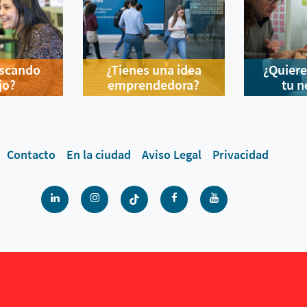
uscando
¿Tienes una idea
¿Quiere
jo?
emprendedora?
tu n
Contacto
En la ciudad
Aviso Legal
Privacidad