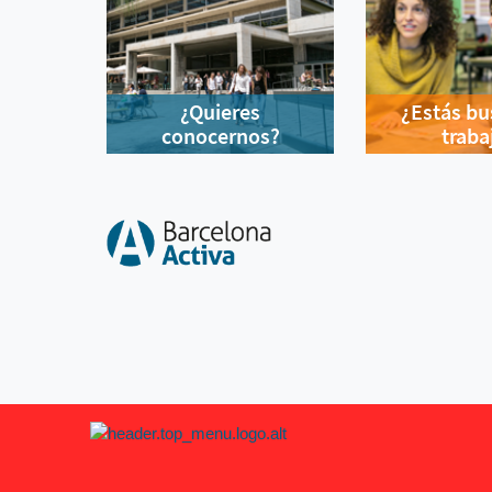
¿Quieres
¿Estás b
conocernos?
traba