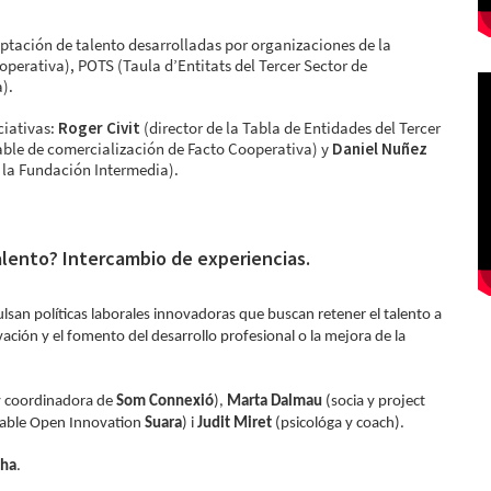
ptación de talento desarrolladas por organizaciones de la
perativa), POTS (Taula d’Entitats del Tercer Sector de
).
ciativas:
Roger Civit
(director de la Tabla de Entidades del Tercer
ble de comercialización de Facto Cooperativa) y
Daniel Nuñez
e la Fundación Intermedia).
alento? Intercambio de experiencias.
lsan políticas laborales innovadoras que buscan retener el talento a
vación y el fomento del desarrollo profesional o la mejora de la
y coordinadora de
Som Connexió
),
Marta Dalmau
(socia y project
able Open Innovation
Suara
) i
Judit Miret
(psicológa y coach).
cha
.