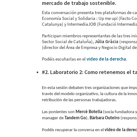
mercado de trabajo sostenible.
Esta conversación presenta tres plataformas de ca
Economía Social y Solidaria : Up me up! (Facto Coo
Catalunya) y IntermediaJOB (Fundació Intermedia
Participan miembros representantes de las tres ini
Sector Social de Cataluña),
Júlia Gràcia
(responsa
(director del Área de Empresa y Negocio Digital d
Podéis escuharlas en el
video de la derecha
.
#2. Laboratorio 2: Como retenemos el t
En esta sesión debaten tres organizaciones que impu
través del modelo organizativo, la cultura de la inno
retribución de las personas trabajadoras.
Las ponientes son
Mercè Botella
(socia fundadora 
manager de
Tandem Go
),
Bàrbara Outeiro
(respons
Podéis recuperar la conversa en el
video de la dere