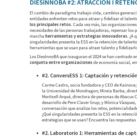
DIESINNOBA #2: ATRACCIÓN I RETE
El cambio de paradigma trabajo-vida, cambios generacio
entidades enfrenten retos para atraer y fidelizar el talent
los principales retos
. Cada vez más, las organizaciones
necesidades de las personas trabajadoras, repensar los p
marcha
herramientas y estrategias innovadoras
. ¿A 
singularidades presenta la ESS en la retención de talento
herramientas que se usan para atraer talento y fidelizar
Los DiesInnoBA que inauguran el 2024 se han centrado en
conjunta entre organizaciones
de economía social, emp
#2. ConversESS 1: Captación y retención
Carme Castro, socia fundadora y CEO de Kainova;
la Universidad de Mondragon; Mireia Barba, direc
Meritxell Arqué, directora de personas de Abacus 
desarrollo de Pere Claver Grup; y Mònica Vàzquez, 
conversación que analiza los retos, potencialidade
¿Qué singularidades presenta la ESS en la retenció
estrategias que se usan? Encuentra las respuestas
#2. Laboratorio 1: Herramientas de capt