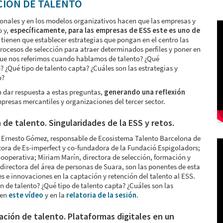
NCIÓN DE TALENTO
nales y en los modelos organizativos hacen que las empresas y
o y,
específicamente, para las empresas de ESS este es uno de
 tienen que establecer estrategias que pongan en el centro las
rocesos de selección para atraer determinados perfiles y poner en
que nos referimos cuando hablamos de talento? ¿Qué
? ¿Qué tipo de talento capta? ¿Cuáles son las estrategias y
lo?
 dar respuesta a estas preguntas,
generando una reflexión
resas mercantiles y organizaciones del tercer sector.
 de talento. Singularidades de la ESS y retos.
 Ernesto Gómez, responsable de Ecosistema Talento Barcelona de
tora de Es-imperfect y co-fundadora de la Fundació Espigoladors;
Cooperativa; Miriam Marín, directora de selección, formación y
directora del área de personas de Suara, son las ponentes de esta
s e innovaciones en la captación y retención del talento al ESS.
n de talento? ¿Qué tipo de talento capta? ¿Cuáles son las
 en
este vídeo
y en la
relatoria de la sesión
.
ación de talento. Plataformas digitales en un