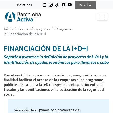
FINANCIACIÓN DE LA R+D+I
Boletines
Accedeix
Inicio
Formación y ayudas
Programas
Financiación de la R+D+i
FINANCIACIÓN DE LA I+D+I
Soporte a pymes en la definición de proyectos de I+D+i y la
identificación de ayudas económicas para llevarlos a cabo
Barcelona Activa pone en marcha este programa, que tiene como
finalidad
facilitar el acceso de las empresas a los programas
públicos de ayudas a la I+D+i
, especialmente a los
incentivos
fiscales y las bonificaciones en la cotización de la seguridad
social
.
Selección de
20 pymes con proyectos de