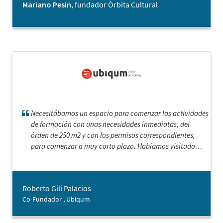
escenarios, sino que con mucha simpleza, empatía y
Mariano Pesin
, fundador Òrbita Cultural
criterio consiguen reforzar el autoestima para poder
llevarlos adelante.
Necesitábamos un espacio para comenzar las actividades
de formación con unas necesidades inmediatas, del
órden de 250 m2 y con los permisos correspondientes,
para comenzar a muy corto plazo. Habíamos visitado
diferentes locales, pero siempre fallaba el tema de los
permisos. El Servicio de Localización Empresarial, nos
ofreció tres posibilidades que se ajustában a las
Roberto Gili Palacios
necesidades y pudimos comenzar en la fecha prevista.
Co-Fundador , Ubiqum
Magnífico servicio y espero que volvamos a utilizarlo en
la pròxima ampliación.