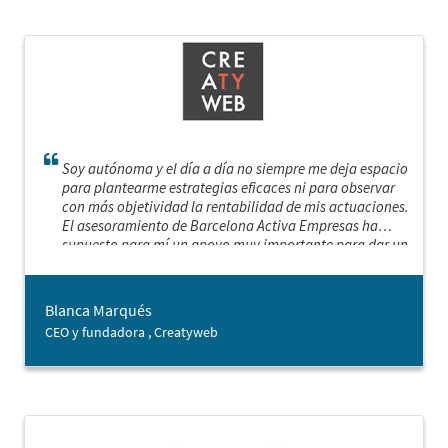
Soy autónoma y el día a día no siempre me deja espacio
para plantearme estrategias eficaces ni para observar
con más objetividad la rentabilidad de mis actuaciones.
El asesoramiento de Barcelona Activa Empresas ha
supuesto para mí un apoyo muy importante para dar un
impulso a mi empresa. He podido poner en marcha un
plan estratégico y definir una hoja de ruta, replanteando
mis objetivos, priorizando las acciones más relevantes y
Blanca Marqués
encontrando nuevas oportunidades de negocio.
CEO y fundadora , Creatyweb