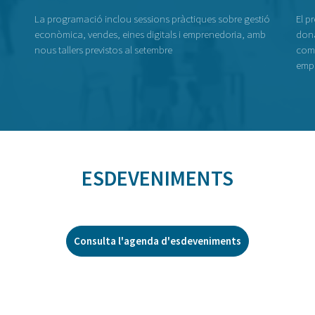
La programació inclou sessions pràctiques sobre gestió
El p
econòmica, vendes, eines digitals i emprenedoria, amb
dona
nous tallers previstos al setembre
comp
empr
ESDEVENIMENTS
Consulta l'agenda d'esdeveniments