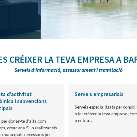
FES CRÉIXER LA TEVA EMPRESA A B
Serveis d'informació, assessorament i tramitació
ts d’activitat
Serveis empresarials
òmica i subvencions
Serveis especialitzats per consol
ipals
o fer créixer la teva empresa, co
o entitat.
 per donar-te d’alta com
m, crear una SL o realitzar els
s municipals necessaris per