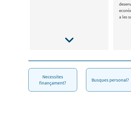
desenv
econòm
a les 
Necessites
Busques personal?
finançament?