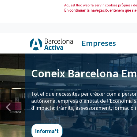
Aquest lloc web fa servir cookies pròpies i de
En continuar la navegació, entenem que s'acc
INICI
Empreses
Coneix Barcelona Em
Tot el que necessites per créixer com a perso
autònoma, empresa o entitat de l’Economia so
d'impacte: tràmits, assessorament, formació 
Informa't