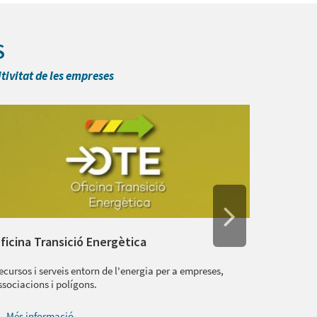
S
tivitat de les empreses
ficina Transició Energètica
Barcelo
ecursos i serveis entorn de l'energia per a empreses,
Iniciative
ssociacions i polígons.
desafiamen
Més informació
Més i