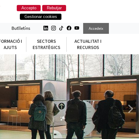
.
Accepto
Rebutjar
Gestionar cookies
Butlletíns
Accedeix
FORMACIÓ I
SECTORS
ACTUALITAT I
AJUTS
ESTRATÈGICS
RECURSOS