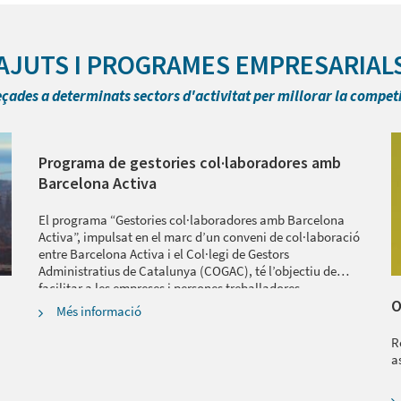
AJUTS I PROGRAMES EMPRESARIAL
eçades a determinats sectors d'activitat per millorar la competi
Programa de gestories col·laboradores amb
Barcelona Activa
El programa “Gestories col·laboradores amb Barcelona
Activa”, impulsat en el marc d’un conveni de col·laboració
entre Barcelona Activa i el Col·legi de Gestors
Administratius de Catalunya (COGAC), té l’objectiu de
facilitar a les empreses i persones treballadores
O
autònomes de Barcelona informació i recursos per accedir
Més informació
a serveis de gestió administrativa i assessorament
especialitzat.
R
a