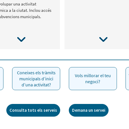
olupar una activitat
ica a la ciutat. Inclou accés
subvencions municipals.
Coneixes els tràmits
Vols millorar el teu
municipals d’inici
negoci?
d’una activitat?
Consulta tots els serveis
Demana un servei