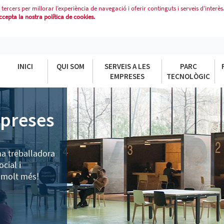
 tercers per millorar l’experiència de navegació i oferir continguts i serveis d’interès
epta la nostra política de cookies.
INICI
QUI SOM
SERVEIS A LES
PARC
EMPRESES
TECNOLÒGIC
preses
na treballadora
cial i
i molt més!