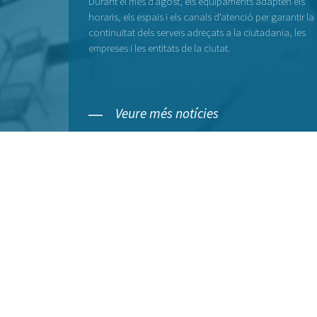
Durant el mes d’agost, els equipaments adapten els
horaris, els espais i els canals d’atenció per garantir la
continuïtat dels serveis adreçats a la ciutadania, les
empreses i les entitats de la ciutat.
Veure més notícies