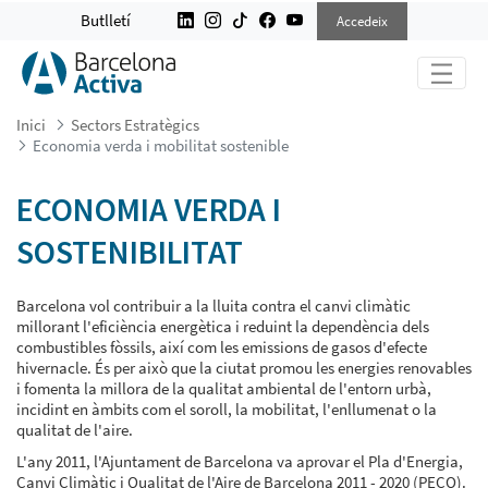
ECONOMIA VERDA I MOBILITAT SOS
Butlletí
Accedeix
Inici
Sectors Estratègics
Economia verda i mobilitat sostenible
ECONOMIA VERDA I
SOSTENIBILITAT
Barcelona vol contribuir a la lluita contra el canvi climàtic
millorant l'eficiència energètica i reduint la dependència dels
combustibles fòssils, així com les emissions de gasos d'efecte
hivernacle. És per això que la ciutat promou les energies renovables
i fomenta la millora de la qualitat ambiental de l'entorn urbà,
incidint en àmbits com el soroll, la mobilitat, l'enllumenat o la
qualitat de l'aire.
L'any 2011, l'Ajuntament de Barcelona va aprovar el Pla d'Energia,
Canvi Climàtic i Qualitat de l'Aire de Barcelona 2011 - 2020 (PECQ).