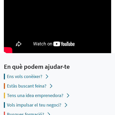
En què podem ajudar-te
Ens vols conèixer?
Estàs buscant feina?
Tens una idea emprenedora?
Vols impulsar el teu negoci?
Busques formació?