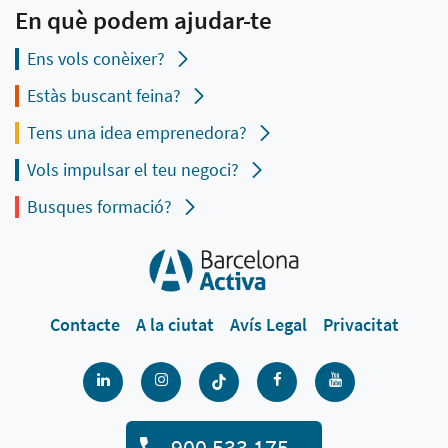
En què podem ajudar-te
Ens vols conèixer?
Estàs buscant feina?
Tens una idea emprenedora?
Vols impulsar el teu negoci?
Busques formació?
Contacte
A la ciutat
Avís Legal
Privacitat
900 533 175