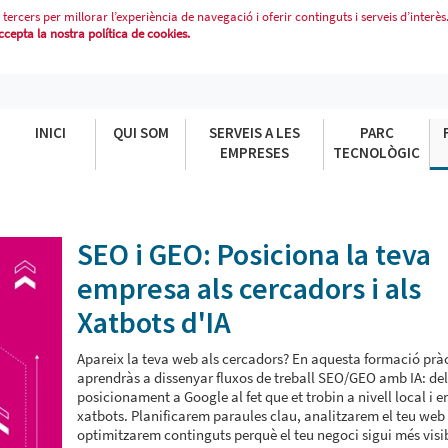
 tercers per millorar l’experiència de navegació i oferir continguts i serveis d’interès
epta la nostra política de cookies.
PRESA ALS CERCADORS I ALS XATBO
INICI
QUI SOM
SERVEIS A LES
PARC
EMPRESES
TECNOLÒGIC
SEO i GEO: Posiciona la teva
empresa als cercadors i als
Xatbots d'IA
Apareix la teva web als cercadors? En aquesta formació prà
aprendràs a dissenyar fluxos de treball SEO/GEO amb IA: del
posicionament a Google al fet que et trobin a nivell local i e
xatbots. Planificarem paraules clau, analitzarem el teu web 
optimitzarem continguts perquè el teu negoci sigui més visi