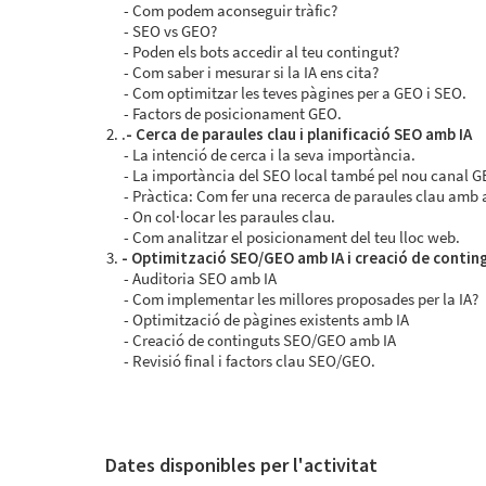
Com podem aconseguir tràfic?
SEO vs GEO?
Poden els bots accedir al teu contingut?
Com saber i mesurar si la IA ens cita?
Com optimitzar les teves pàgines per a GEO i SEO.
Factors de posicionament GEO.
.- Cerca de paraules clau i planificació SEO amb IA
La intenció de cerca i la seva importància.
La importància del SEO local també pel nou canal G
Pràctica: Com fer una recerca de paraules clau amb a
On col·locar les paraules clau.
Com analitzar el posicionament del teu lloc web.
- Optimització SEO/GEO amb IA i creació de contin
Auditoria SEO amb IA
Com implementar les millores proposades per la IA?
Optimització de pàgines existents amb IA
Creació de continguts SEO/GEO amb IA
Revisió final i factors clau SEO/GEO.
Dates disponibles per l'activitat