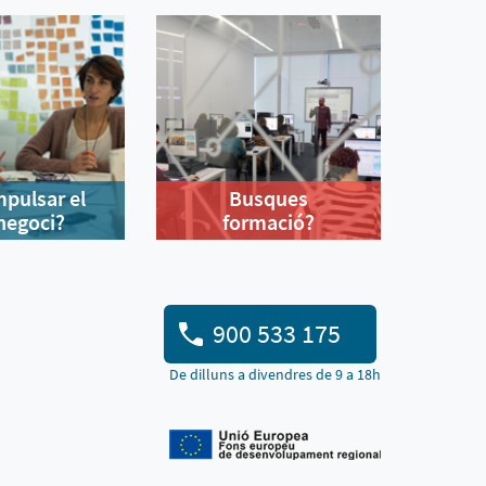
mpulsar el
Busques
negoci?
formació?
900 533 175
De dilluns a divendres de 9 a 18h