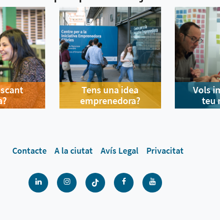
uscant
Tens una idea
Vols i
a?
emprenedora?
teu 
Contacte
A la ciutat
Avís Legal
Privacitat