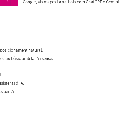
Google, als mapes i a xatbots com ChatGPT o Gemini.
 posicionament natural.
 clau bàsic amb la IA i sense.
l.
sistents d'IA.
s per IA