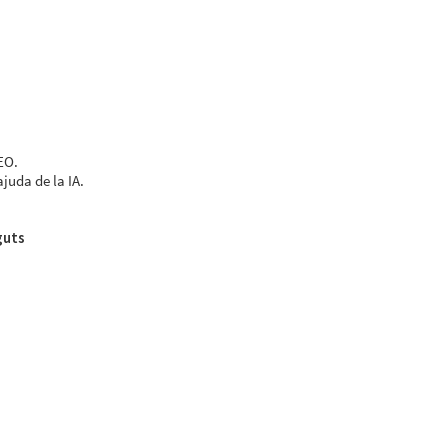
EO.
juda de la IA.
guts