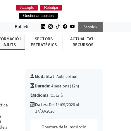
.
Accepto
Rebutjar
Gestionar cookies
TS D&#39;IA
Butlletí
Accedeix
FORMACIÓ I
SECTORS
ACTUALITAT I
AJUTS
ESTRATÈGICS
RECURSOS
Modalitat:
Aula virtual
Durada:
4 sessions (12h)
Idioma:
Català
Dates:
Del 14/09/2026 al
ctica
17/09/2026
n
i
Obertura de la inscripció
ble a