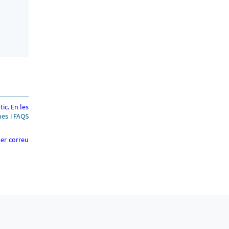
ic. En les
es i FAQS
per correu