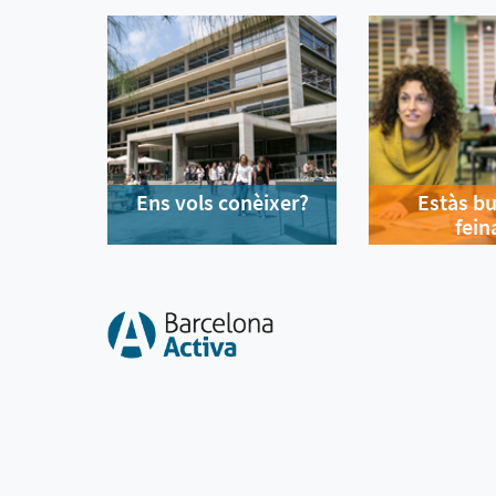
Ens vols conèixer?
Estàs b
fein