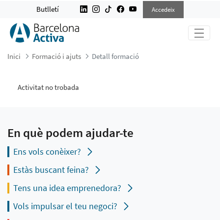
DETALL FORMACIÓ
Butlletí
Accedeix
Inici
Formació i ajuts
Detall formació
Activitat no trobada
En què podem ajudar-te
Ens vols conèixer?
Estàs buscant feina?
Tens una idea emprenedora?
Vols impulsar el teu negoci?