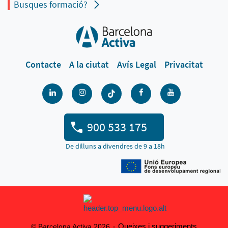
Busques formació?
Contacte
A la ciutat
Avís Legal
Privacitat
900 533 175
De dilluns a divendres de 9 a 18h
Queixes i suggeriments
© Barcelona Activa 2026