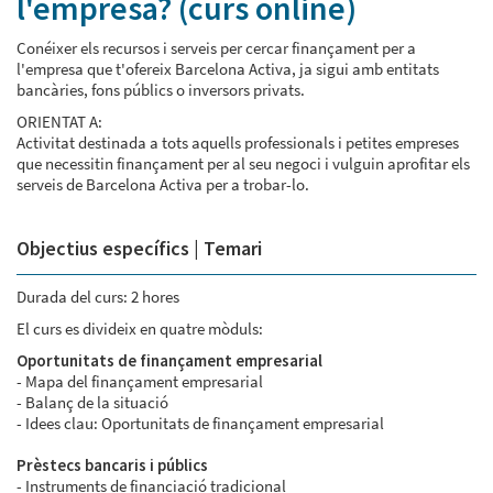
l'empresa? (curs online)
Conéixer els recursos i serveis per cercar finançament per a
l'empresa que t'ofereix Barcelona Activa, ja sigui amb entitats
bancàries, fons públics o inversors privats.
ORIENTAT A:
Activitat destinada a tots aquells professionals i petites empreses
que necessitin finançament per al seu negoci i vulguin aprofitar els
serveis de Barcelona Activa per a trobar-lo.
Objectius específics | Temari
Durada del curs: 2 hores
El curs es divideix en quatre mòduls:
Oportunitats de finançament empresarial
- Mapa del finançament empresarial
- Balanç de la situació
- Idees clau: Oportunitats de finançament empresarial
Prèstecs bancaris i públics
- Instruments de financiació tradicional