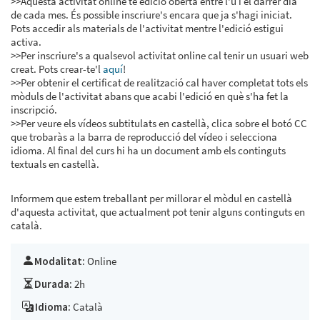
>>Aquesta activitat online té edició oberta entre l'u i el darrer dia
de cada mes. És possible inscriure's encara que ja s'hagi iniciat.
Pots accedir als materials de l'activitat mentre l'edició estigui
activa.
>>Per inscriure's a qualsevol activitat online cal tenir un usuari web
creat. Pots crear-te'l
aquí
!
>>Per obtenir el certificat de realització cal haver completat tots els
mòduls de l'activitat abans que acabi l'edició en què s'ha fet la
inscripció.
>>Per veure els vídeos subtitulats en castellà, clica sobre el botó CC
que trobaràs a la barra de reproducció del vídeo i selecciona
idioma. Al final del curs hi ha un document amb els continguts
textuals en castellà.
Informem que estem treballant per millorar el mòdul en castellà
d'aquesta activitat, que actualment pot tenir alguns continguts en
català.
Modalitat:
Online
Durada:
2h
Idioma:
Català