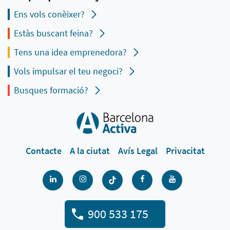
Ens vols conèixer?
Estàs buscant feina?
Tens una idea emprenedora?
Vols impulsar el teu negoci?
Busques formació?
Contacte
A la ciutat
Avís Legal
Privacitat
900 533 175