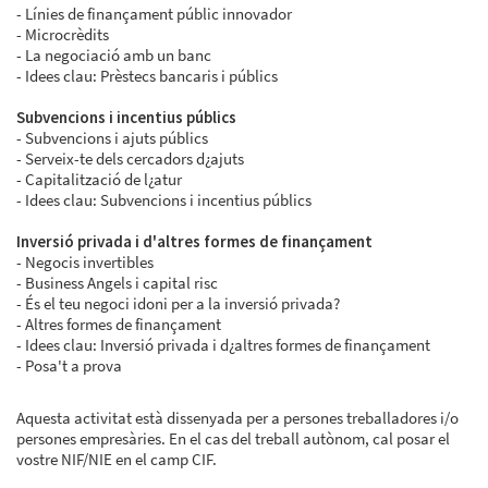
- Línies de finançament públic innovador
- Microcrèdits
- La negociació amb un banc
- Idees clau: Prèstecs bancaris i públics
Subvencions i incentius públics
- Subvencions i ajuts públics
- Serveix-te dels cercadors d¿ajuts
- Capitalització de l¿atur
- Idees clau: Subvencions i incentius públics
Inversió privada i d'altres formes de finançament
- Negocis invertibles
- Business Angels i capital risc
- És el teu negoci idoni per a la inversió privada?
- Altres formes de finançament
- Idees clau: Inversió privada i d¿altres formes de finançament
- Posa't a prova
Aquesta activitat està dissenyada per a persones treballadores i/o
persones empresàries. En el cas del treball autònom, cal posar el
vostre NIF/NIE en el camp CIF.