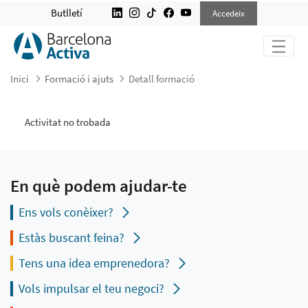
DETALL FORMACIÓ
Butlletí
Accedeix
Inici
Formació i ajuts
Detall formació
Activitat no trobada
En què podem ajudar-te
Ens vols conèixer?
Estàs buscant feina?
Tens una idea emprenedora?
Vols impulsar el teu negoci?