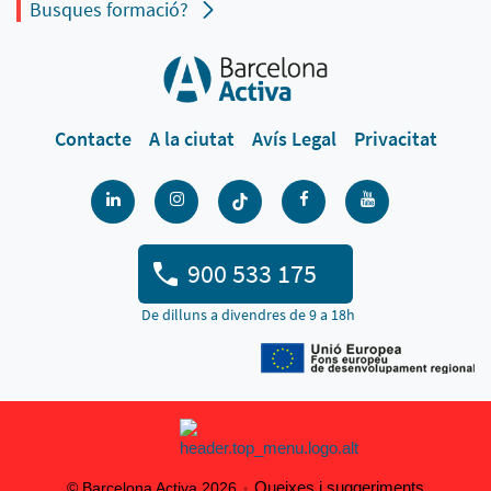
Busques formació?
Contacte
A la ciutat
Avís Legal
Privacitat
900 533 175
De dilluns a divendres de 9 a 18h
Queixes i suggeriments
© Barcelona Activa 2026