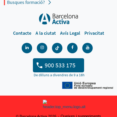
Busques formació?
Contacte
A la ciutat
Avís Legal
Privacitat
900 533 175
De dilluns a divendres de 9 a 18h
Queixes i suggeriments
© Barcelona Activa 2026