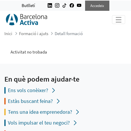
DETALL FORMACIÓ
Butlletí
Accedeix
Inici
Formació i ajuts
Detall formació
Activitat no trobada
En què podem ajudar-te
Ens vols conèixer?
Estàs buscant feina?
Tens una idea emprenedora?
Vols impulsar el teu negoci?