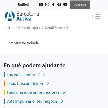
DETALL FORMACIÓ
Butlletí
Accedeix
Inici
Formació i ajuts
Detall formació
Activitat no trobada
En què podem ajudar-te
Ens vols conèixer?
Estàs buscant feina?
Tens una idea emprenedora?
Vols impulsar el teu negoci?