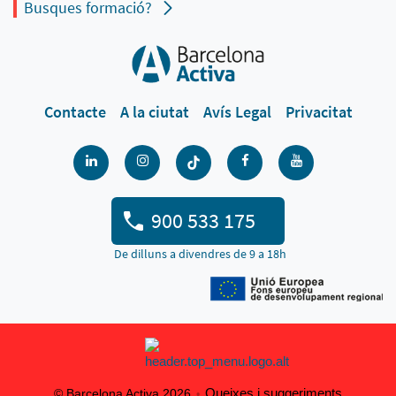
Busques formació?
Contacte
A la ciutat
Avís Legal
Privacitat
900 533 175
De dilluns a divendres de 9 a 18h
Queixes i suggeriments
© Barcelona Activa 2026