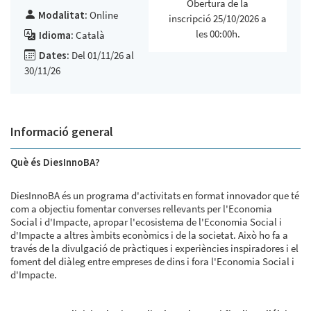
Obertura de la
Modalitat:
Online
inscripció 25/10/2026 a
les 00:00h.
Idioma:
Català
Dates:
Del 01/11/26 al
30/11/26
Informació general
Què és DiesInnoBA?
DiesInnoBA és un programa d'activitats en format innovador que té
com a objectiu fomentar converses rellevants per l'Economia
Social i d'Impacte, apropar l'ecosistema de l'Economia Social i
d'Impacte a altres àmbits econòmics i de la societat. Això ho fa a
través de la divulgació de pràctiques i experiències inspiradores i el
foment del diàleg entre empreses de dins i fora l'Economia Social i
d'Impacte.