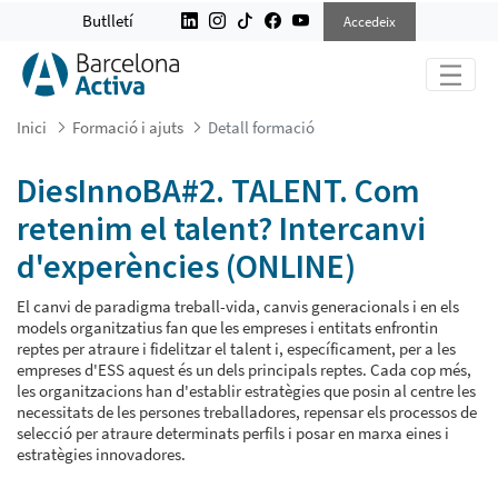
DIESINNOBA#2. TALENT. COM RETE
Butlletí
Accedeix
Inici
Formació i ajuts
Detall formació
DiesInnoBA#2. TALENT. Com
retenim el talent? Intercanvi
d'experències (ONLINE)
El canvi de paradigma treball-vida, canvis generacionals i en els
models organitzatius fan que les empreses i entitats enfrontin
reptes per atraure i fidelitzar el talent i, específicament, per a les
empreses d'ESS aquest és un dels principals reptes. Cada cop més,
les organitzacions han d'establir estratègies que posin al centre les
necessitats de les persones treballadores, repensar els processos de
selecció per atraure determinats perfils i posar en marxa eines i
estratègies innovadores.