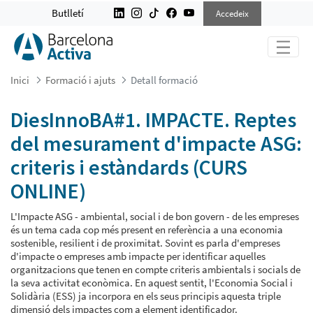
DIESINNOBA#1. IMPACTE. REPTES 
Butlletí
Accedeix
Inici
Formació i ajuts
Detall formació
DiesInnoBA#1. IMPACTE. Reptes
del mesurament d'impacte ASG:
criteris i estàndards (CURS
ONLINE)
L'Impacte ASG - ambiental, social i de bon govern - de les empreses
és un tema cada cop més present en referència a una economia
sostenible, resilient i de proximitat. Sovint es parla d'empreses
d'impacte o empreses amb impacte per identificar aquelles
organitzacions que tenen en compte criteris ambientals i socials de
la seva activitat econòmica. En aquest sentit, l'Economia Social i
Solidària (ESS) ja incorpora en els seus principis aquesta triple
dimensió dels impactes com a element identificador.