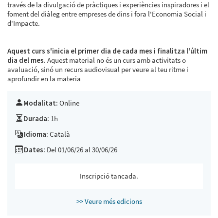
través de la divulgació de pràctiques i experiències inspiradores i el
foment del diàleg entre empreses de dins i fora l'Economia Social i
d'Impacte.
Aquest curs s'inicia el primer dia de cada mes i finalitza l'últim
dia del mes.
Aquest material no és un curs amb activitats o
avaluació, sinó un recurs audiovisual per veure al teu ritme i
aprofundir en la materia
Modalitat:
Online
Durada:
1h
Idioma:
Català
Dates:
Del 01/06/26 al 30/06/26
Inscripció tancada.
>> Veure més edicions