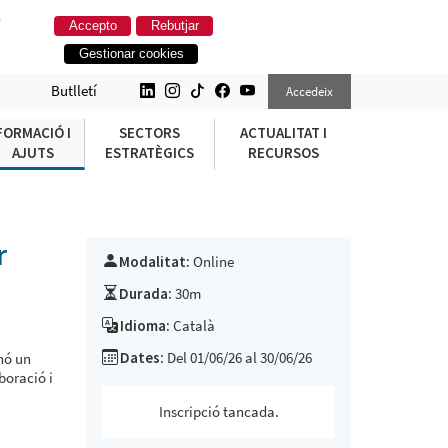
.
Accepto
Rebutjar
Gestionar cookies
9;ECONOMIA SOCIAL (ONLINE)
Butlletí
Accedeix
FORMACIÓ I
SECTORS
ACTUALITAT I
AJUTS
ESTRATÈGICS
RECURSOS
r
Modalitat:
Online
Durada:
30m
Idioma:
Català
Dates:
Del 01/06/26 al 30/06/26
nó un
boració i
Inscripció tancada.