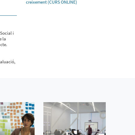
creixement (CURS ONLINE)
Social i
e la
cte.
valuació,