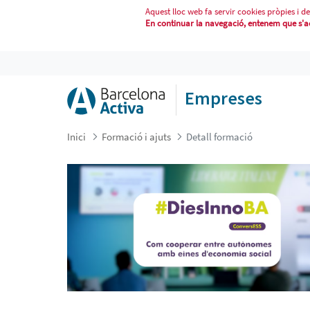
Aquest lloc web fa servir cookies pròpies i de
En continuar la navegació, entenem que s'acc
DIESINNOBA #5: COM COOPERAR E
Empreses
Inici
Formació i ajuts
Detall formació