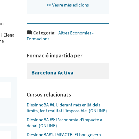
>> Veure més edicions
om
Categoria:
Altres Economies -
 i
Elena
Formacions
ona
Formació impartida per
Barcelona Activa
Cursos relacionats
DiesInnoBA #4. Liderant més enllà dels
límits, fent realitat l'impossible. (ONLINE)
DiesInnoBA #5: L'economia d'impacte a
debat (ONLINE)
DiesInnoBA#1. IMPACTE. El bon govern