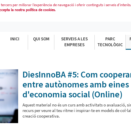
 tercers per millorar l’experiència de navegació i oferir continguts i serveis d’interès
epta la nostra política de cookies.
NTRE AUTÒNOMES AMB EINES D&#3
INICI
QUI SOM
SERVEIS A LES
PARC
EMPRESES
TECNOLÒGIC
DiesInnoBA #5: Com coopera
entre autònomes amb eines
d'economia social (Online)
Aquest material no és un curs amb activitats o avaluació, si
recurs per veure al teu ritme i inspirar-te en models de col·la
creació cooperativa.