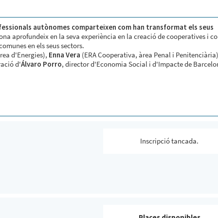
fessionals autònomes comparteixen com han transformat els seus
dona aprofundeix en la seva experiència en la creació de cooperatives i c
 comunes en els seus sectors.
rea d'Energies),
Enna Vera
(ERA Cooperativa, àrea Penal i Penitenciària)
ació d'
Álvaro Porro
, director d'Economia Social i d'Impacte de Barcel
Inscripció tancada.
Places disponibles