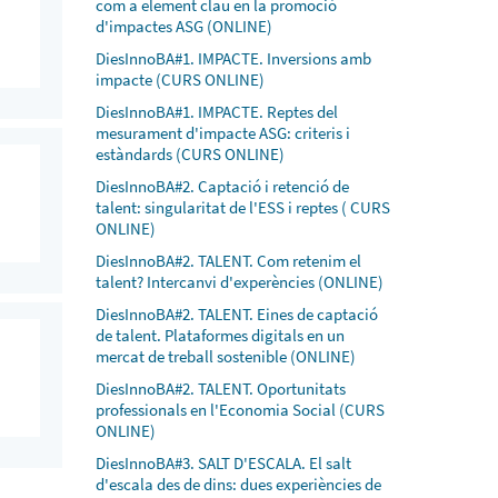
com a element clau en la promoció
d'impactes ASG (ONLINE)
DiesInnoBA#1. IMPACTE. Inversions amb
impacte (CURS ONLINE)
DiesInnoBA#1. IMPACTE. Reptes del
mesurament d'impacte ASG: criteris i
estàndards (CURS ONLINE)
DiesInnoBA#2. Captació i retenció de
talent: singularitat de l'ESS i reptes ( CURS
ONLINE)
DiesInnoBA#2. TALENT. Com retenim el
talent? Intercanvi d'experències (ONLINE)
DiesInnoBA#2. TALENT. Eines de captació
de talent. Plataformes digitals en un
mercat de treball sostenible (ONLINE)
DiesInnoBA#2. TALENT. Oportunitats
professionals en l'Economia Social (CURS
ONLINE)
DiesInnoBA#3. SALT D'ESCALA. El salt
d'escala des de dins: dues experiències de