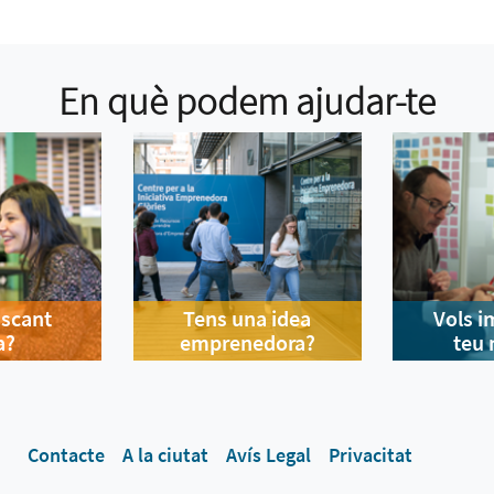
En què podem ajudar-te
uscant
Tens una idea
Vols i
a?
emprenedora?
teu 
Contacte
A la ciutat
Avís Legal
Privacitat