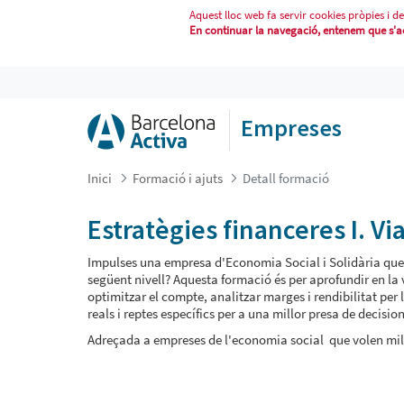
Aquest lloc web fa servir cookies pròpies i de
En continuar la navegació, entenem que s'acc
ESTRATÈGIES FINANCERES I. VIAB
Empreses
Inici
Formació i ajuts
Detall formació
Estratègies financeres I. V
Impulses una empresa d'Economia Social i Solidària que j
següent nivell? Aquesta formació és per aprofundir en la
optimitzar el compte, analitzar marges i rendibilitat pe
reals i reptes específics per a una millor presa de decisio
Adreçada a empreses de l'economia social que volen mil