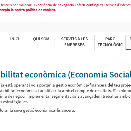
 tercers per millorar l’experiència de navegació i oferir continguts i serveis d’interès
epta la nostra política de cookies.
ILITAT ECONÒMICA (ECONOMIA SOCI
INICI
QUI SOM
SERVEIS A LES
PARC
EMPRESES
TECNOLÒGIC
iabilitat econòmica (Economia Socia
a està operant i vols portar la gestió econòmica-financera del teu proje
 viabilitat econòmica i analitzar-la amb el compte de resultats. S'explor
r línia de negoci, implementar segmentacions avançades i treballar amb 
ns estratègiques.
lorar la seva gestió econòmica-financera.