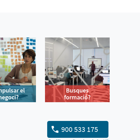
mpulsar el
Busques
negoci?
formació?
900 533 175