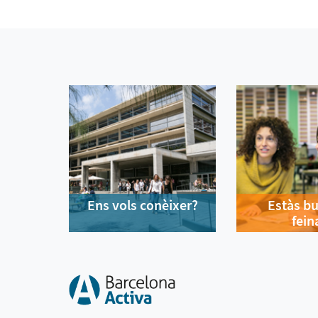
Ens vols conèixer?
Estàs b
fein