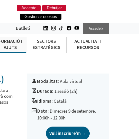
.
Accepto
Rebutjar
Gestionar cookies
AL)
Butlletí
Accedeix
FORMACIÓ I
SECTORS
ACTUALITAT I
AJUTS
ESTRATÈGICS
RECURSOS
l)
Modalitat:
Aula virtual
cte al
Durada:
1 sessió (2h)
arà com
Idioma:
Català
casos
Data:
Dimecres 9 de setembre,
10:00h - 12:00h
Vull inscriure'm →