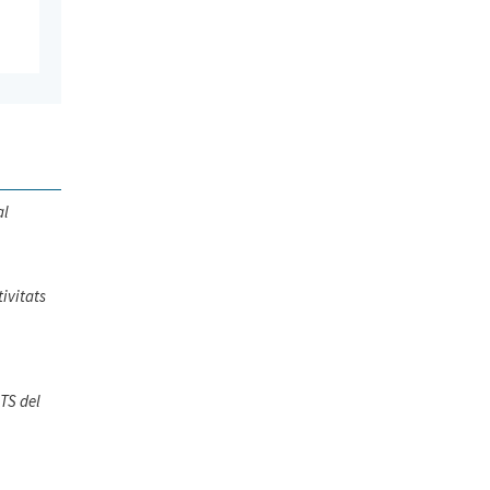
al
tivitats
ATS del