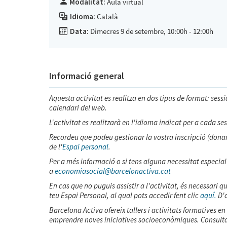
Modalitat:
Aula virtual
Idioma:
Català
Data:
Dimecres 9 de setembre, 10:00h - 12:00h
Informació general
Aquesta activitat es realitza en dos tipus de format: sessió
calendari del web.
L'activitat es realitzarà en l'idioma indicat per a cada ses
Recordeu que podeu gestionar la vostra inscripció (donar-s
de l'
Espai personal
.
Per a més informació o si tens alguna necessitat especial 
a
economiasocial@barcelonactiva.cat
En cas que no puguis assistir a l'activitat, és necessari 
teu Espai Personal, al qual pots accedir fent clic
aquí.
D'a
Barcelona Activa ofereix tallers i activitats formatives e
emprendre noves iniciatives socioeconòmiques. Consulta l