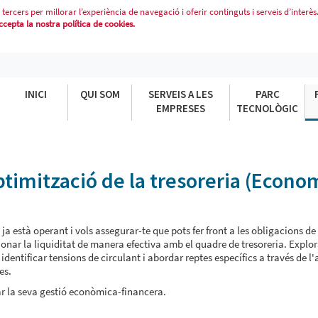
 tercers per millorar l’experiència de navegació i oferir continguts i serveis d’interès
epta la nostra política de cookies.
MITZACIÓ DE LA TRESORERIA (ECON
INICI
QUI SOM
SERVEIS A LES
PARC
EMPRESES
TECNOLÒGIC
Optimització de la tresoreria (Econo
 està operant i vols assegurar-te que pots fer front a les obligacions de
onar la liquiditat de manera efectiva amb el quadre de tresoreria. Explo
ntificar tensions de circulant i abordar reptes específics a través de l'
es.
ar la seva gestió econòmica-financera.