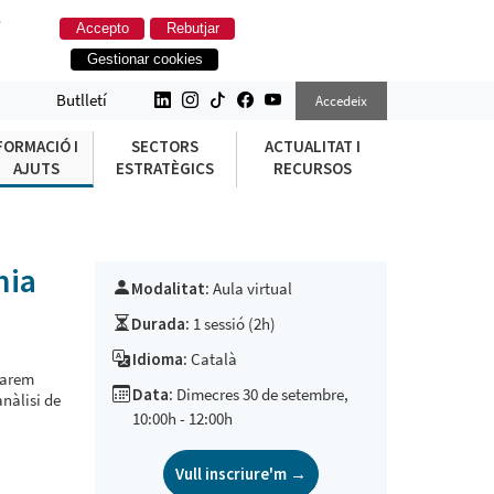
.
Accepto
Rebutjar
Gestionar cookies
OMIA SOCIAL)
Butlletí
Accedeix
FORMACIÓ I
SECTORS
ACTUALITAT I
AJUTS
ESTRATÈGICS
RECURSOS
mia
Modalitat:
Aula virtual
Durada:
1 sessió (2h)
Idioma:
Català
rarem
Data:
Dimecres 30 de setembre,
anàlisi de
10:00h - 12:00h
Vull inscriure'm →