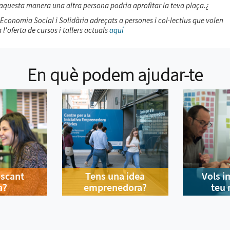
D'aquesta manera una altra persona podria aprofitar la teva plaça.¿
n Economia Social i Solidària adreçats a persones i col·lectius que volen
'oferta de cursos i tallers actuals
aquí
En què podem ajudar-te
uscant
Tens una idea
Vols i
a?
emprenedora?
teu 