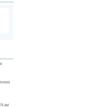
al
tivitats
ATS del