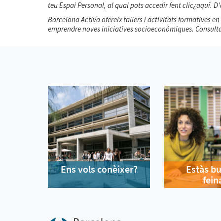
teu Espai Personal, al qual pots accedir fent clic¿aquí. 
Barcelona Activa ofereix tallers i activitats formatives e
emprendre noves iniciatives socioeconòmiques. Consulta l
Ens vols conèixer?
Estàs b
fein