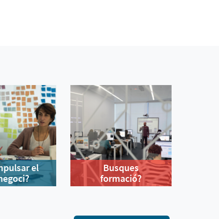
mpulsar el
Busques
negoci?
formació?