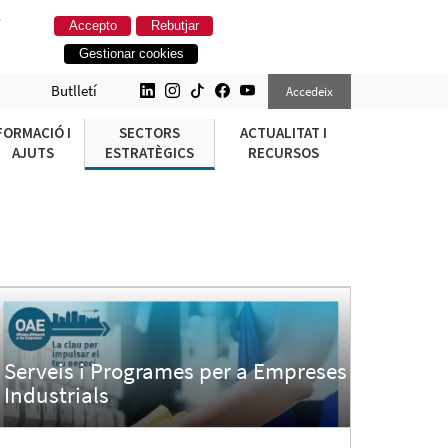
.
Accepto
Rebutjar
Gestionar cookies
Butlletí
Accedeix
FORMACIÓ I
SECTORS
ACTUALITAT I
AJUTS
ESTRATÈGICS
RECURSOS
Serveis i Programes per a Empreses