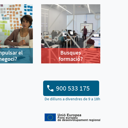
mpulsar el
Busques
negoci?
formació?
900 533 175
De dilluns a divendres de 9 a 18h