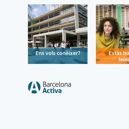
Ens vols conèixer?
Estàs b
fein