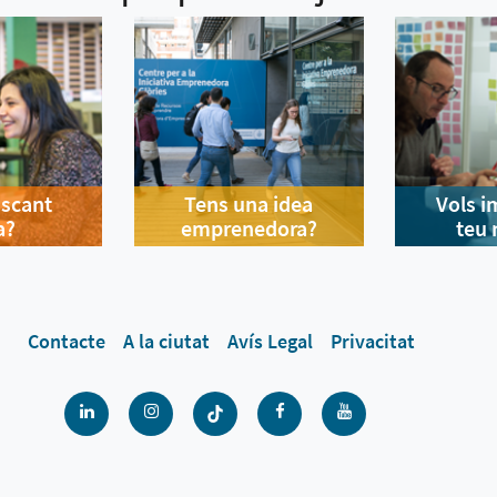
uscant
Tens una idea
Vols i
a?
emprenedora?
teu 
Contacte
A la ciutat
Avís Legal
Privacitat