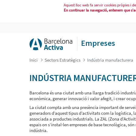
Aquest lloc web fa servir cookies pròpies i de
En continuar la navegació, entenem que s'acc
INDÚSTRIA MANUFACTURERA
Empreses
Inici
Sectors Estratègics
Indústria manufacturera
INDÚSTRIA MANUFACTURE
Barcelona és una ciutat amb una llarga tradició industrial
econòmica, generar innovació i valor afegit, i crear ocup
La ciutat compta amb una presència important de serveis 
generadors d’aquest tipus d’activitats com la logística,
associada a productes industrials. La ZAL (Zona d’Activit
espais on s’instal·len empreses de base tecnològica, són 
indústria.