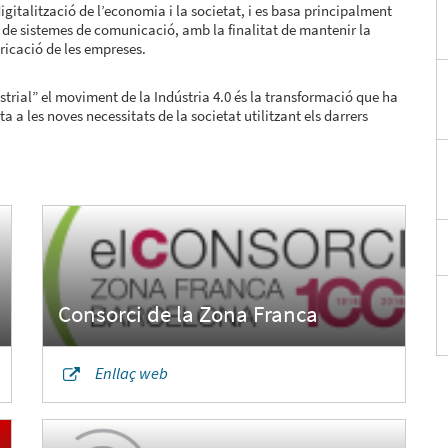
igitalització de l’economia i la societat, i es basa principalment
 de sistemes de comunicació, amb la finalitat de mantenir la
ricació de les empreses.
trial” el moviment de la Indústria 4.0 és la transformació que ha
a a les noves necessitats de la societat utilitzant els darrers
Enllaç web