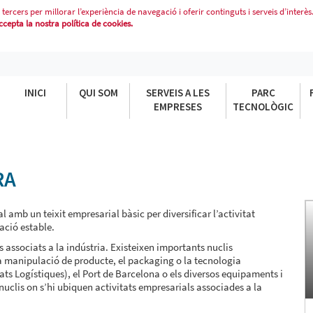
 tercers per millorar l’experiència de navegació i oferir continguts i serveis d’interès
epta la nostra política de cookies.
INICI
QUI SOM
SERVEIS A LES
PARC
EMPRESES
TECNOLÒGIC
RA
 amb un teixit empresarial bàsic per diversificar l’activitat
ació estable.
associats a la indústria. Existeixen importants nuclis
 la manipulació de producte, el packaging o la tecnologia
ats Logístiques), el Port de Barcelona o els diversos equipaments i
nuclis on s’hi ubiquen activitats empresarials associades a la