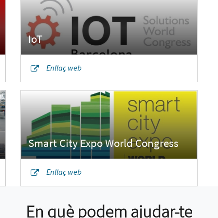
Enllaç web
Enllaç web
En què podem ajudar-te