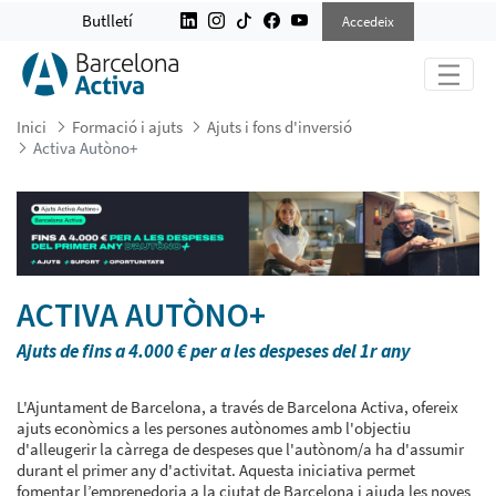
ACTIVA AUTÒNO+
Butlletí
Accedeix
Inici
Formació i ajuts
Ajuts i fons d'inversió
Activa Autòno+
ACTIVA AUTÒNO+
Ajuts de fins a 4.000 € per a les despeses del 1r any
L'Ajuntament de Barcelona, a través de Barcelona Activa, ofereix
ajuts econòmics a les persones autònomes amb l'objectiu
d'alleugerir la càrrega de despeses que l'autònom/a ha d'assumir
durant el primer any d'activitat. Aquesta iniciativa permet
fomentar l’emprenedoria a la ciutat de Barcelona i ajuda les noves