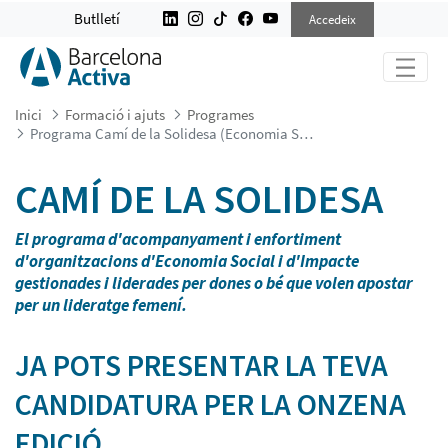
PROGRAMA CAMÍ DE LA SOLIDESA (
Butlletí
Accedeix
Inici
Formació i ajuts
Programes
Programa Camí de la Solidesa (Economia Social i d'Impacte)
CAMÍ DE LA SOLIDESA
El programa d'acompanyament i enfortiment
d'organitzacions d'Economia Social i d'Impacte
gestionades i liderades per dones o bé que volen apostar
per un lideratge femení.
JA POTS PRESENTAR LA TEVA
CANDIDATURA PER LA ONZENA
EDICIÓ