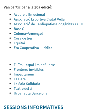
Van participar a la 10a edició:
Acuarela Emocional
Associació Esportiva Ciutat Vella
Associació de Cardiopaties Congènites AACIC
Base Ò
Coloma+Armengol
Cosa de tres
Equitai
Era Cooperativa Jurídica
Fluïm – espai i mindfulness
Fronteres invisibles
Impactarium
La Gare
La Sala Solidaria
Teatre del sí
Urbanauta Barcelona
SESSIONS INFORMATIVES