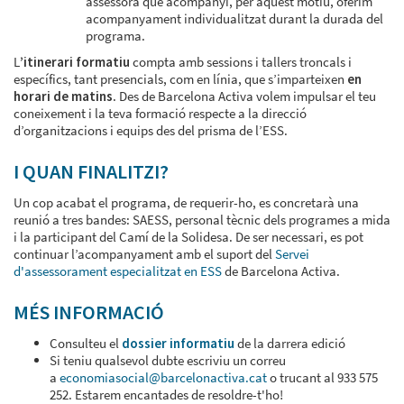
assessora que acompanyi, per aquest motiu, oferim
acompanyament individualitzat durant la durada del
programa.
L
’itinerari formatiu
compta amb sessions i tallers troncals i
específics, tant presencials, com en línia, que s’imparteixen
en
horari de matins
. Des de Barcelona Activa volem impulsar el teu
coneixement i la teva formació respecte a la direcció
d’organitzacions i equips des del prisma de l’ESS.
I QUAN FINALITZI?
Un cop acabat el programa, de requerir-ho, es concretarà una
reunió a tres bandes: SAESS, personal tècnic dels programes a mida
i la participant del Camí de la Solidesa. De ser necessari, es pot
continuar l’acompanyament amb el suport del
Servei
d'assessorament especialitzat en ESS
de Barcelona Activa.
MÉS INFORMACIÓ
Consulteu el
dossier informatiu
de la darrera edició
Si teniu qualsevol dubte escriviu un correu
a
economiasocial@barcelonactiva.cat
o trucant al 933 575
252. Estarem encantades de resoldre-t'ho!