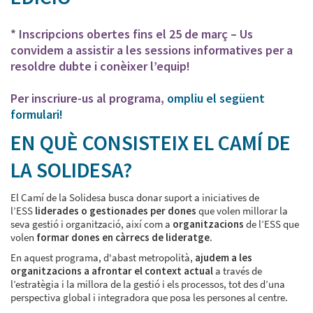
* Inscripcions obertes fins el 25 de març – Us
convidem a assistir a les sessions informatives per a
resoldre dubte i conèixer l’equip!
Per inscriure-us al programa,
ompliu el següent
formulari
!
EN QUÈ CONSISTEIX EL CAMÍ DE
LA SOLIDESA?
El Camí de la Solidesa busca donar suport a iniciatives de
l’ESS
liderades o gestionades per dones
que volen millorar la
seva gestió i organització, així com a
organitzacions
de l’ESS que
volen
formar dones en càrrecs de lideratge
.
En aquest programa, d'abast metropolità,
ajudem a les
organitzacions a afrontar el context actual
a través de
l’estratègia i la millora de la gestió i els processos, tot des d’una
perspectiva global i integradora que posa les persones al centre.