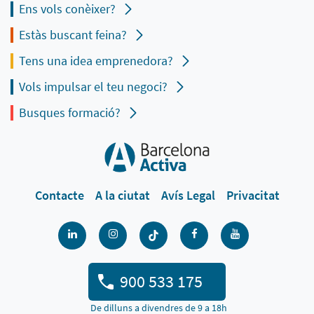
Ens vols conèixer?
Estàs buscant feina?
Tens una idea emprenedora?
Vols impulsar el teu negoci?
Busques formació?
Contacte
A la ciutat
Avís Legal
Privacitat
900 533 175
De dilluns a divendres de 9 a 18h