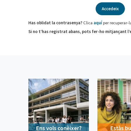
Accedeix
Has oblidat la contrasenya?
Clica
aquí
per recuperar-l
Si no t’has registrat abans, pots fer-ho mitjançant l’
Ens vols conèixer?
Estàs b