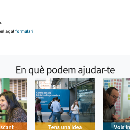
a.
enllaç al
formulari
.
En què podem ajudar-te
uscant
Tens una idea
Vols i