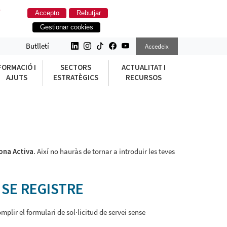
.
Accepto
Rebutjar
Gestionar cookies
Butlletí
Accedeix
FORMACIÓ I
SECTORS
ACTUALITAT I
AJUTS
ESTRATÈGICS
RECURSOS
ona Activa
. Així no hauràs de tornar a introduir les teves
SE REGISTRE
mplir el formulari de sol·licitud de servei sense