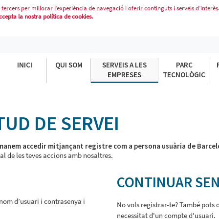
 tercers per millorar l’experiència de navegació i oferir continguts i serveis d’interès
epta la nostra política de cookies.
INICI
QUI SOM
SERVEIS A LES
PARC
EMPRESES
TECNOLÒGIC
ITUD DE SERVEI
anem accedir mitjançant registre com a persona usuària de Barcel
al de les teves accions amb nosaltres.
CONTINUAR SEN
u nom d’usuari i contrasenya i
No vols registrar-te? També pots o
necessitat d'un compte d'usuari.