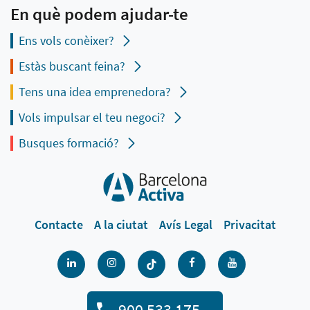
En què podem ajudar-te
Ens vols conèixer?
Estàs buscant feina?
Tens una idea emprenedora?
Vols impulsar el teu negoci?
Busques formació?
Contacte
A la ciutat
Avís Legal
Privacitat
900 533 175