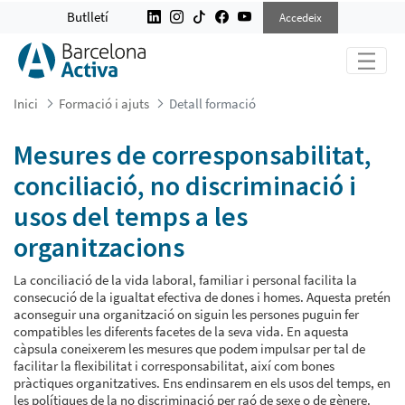
MESURES DE CORRESPONSABILITAT,
Butlletí
Accedeix
Inici
Formació i ajuts
Detall formació
Mesures de corresponsabilitat,
conciliació, no discriminació i
usos del temps a les
organitzacions
La conciliació de la vida laboral, familiar i personal facilita la
consecució de la igualtat efectiva de dones i homes. Aquesta pretén
aconseguir una organització on siguin les persones puguin fer
compatibles les diferents facetes de la seva vida. En aquesta
càpsula coneixerem les mesures que podem impulsar per tal de
facilitar la flexibilitat i corresponsabilitat, així com bones
pràctiques organitzatives. Ens endinsarem en els usos del temps, en
les polítiques de la no discriminació per raó de sexe o de gènere.