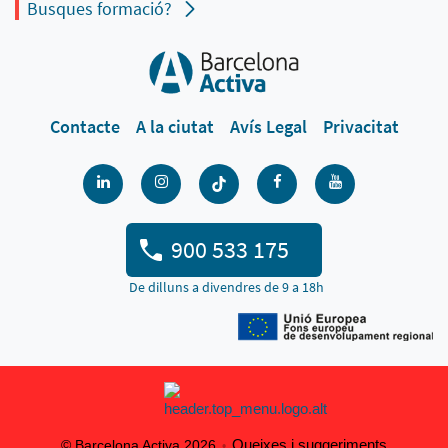
Busques formació?
Contacte
A la ciutat
Avís Legal
Privacitat
900 533 175
De dilluns a divendres de 9 a 18h
Queixes i suggeriments
© Barcelona Activa 2026