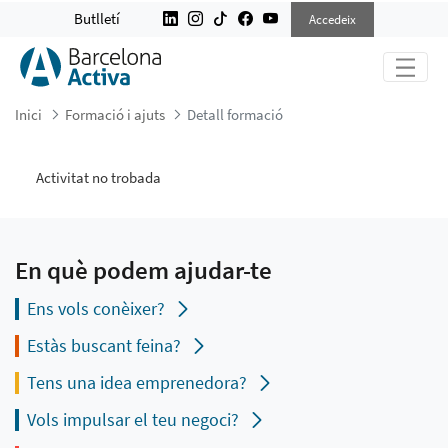
DETALL FORMACIÓ
Butlletí
Accedeix
Inici
Formació i ajuts
Detall formació
Activitat no trobada
En què podem ajudar-te
Ens vols conèixer?
Estàs buscant feina?
Tens una idea emprenedora?
Vols impulsar el teu negoci?