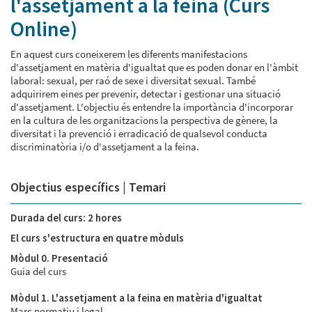
l'assetjament a la feina (Curs
Online)
En aquest curs coneixerem les diferents manifestacions
d'assetjament en matèria d'igualtat que es poden donar en l'àmbit
laboral: sexual, per raó de sexe i diversitat sexual. També
adquirirem eines per prevenir, detectar i gestionar una situació
d'assetjament. L'objectiu és entendre la importància d'incorporar
en la cultura de les organitzacions la perspectiva de gènere, la
diversitat i la prevenció i erradicació de qualsevol conducta
discriminatòria i/o d'assetjament a la feina.
Objectius específics | Temari
Durada del curs:
2 hores
El curs s'estructura en quatre mòduls
Mòdul 0. Presentació
Guia del curs
Mòdul 1. L'assetjament a la feina en matèria d'igualtat
Marc normatiu i legal