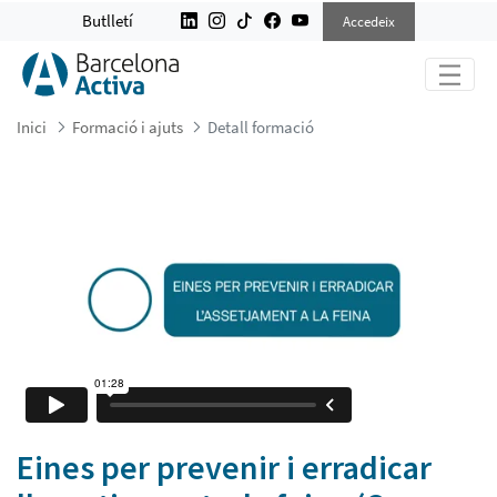
EINES PER PREVENIR I ERRADICAR 
Butlletí
Accedeix
Inici
Formació i ajuts
Detall formació
Eines per prevenir i erradicar