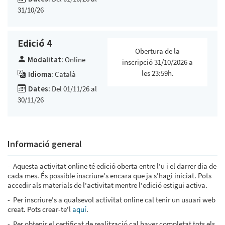
31/10/26
Edició 4
Obertura de la
Modalitat:
Online
inscripció 31/10/2026 a
les 23:59h.
Idioma:
Català
Dates:
Del 01/11/26 al
30/11/26
Informació general
- Aquesta activitat online té edició oberta entre l'u i el darrer dia de
cada mes. És possible inscriure's encara que ja s'hagi iniciat. Pots
accedir als materials de l'activitat mentre l'edició estigui activa.
- Per inscriure's a qualsevol activitat online cal tenir un usuari web
creat. Pots crear-te'l
aquí
.
- Per obtenir el certificat de realització cal haver completat tots els