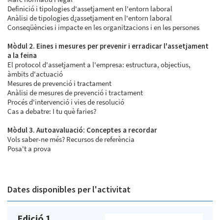
Definició i tipologies d'assetjament en l'entorn laboral
Anàlisi de tipologies d¿assetjament en l'entorn laboral
Conseqüències i impacte en les organitzacions i en les persones
Mòdul 2. Eines i mesures per prevenir i erradicar l'assetjament
a la feina
El protocol d'assetjament a l'empresa: estructura, objectius,
àmbits d'actuació
Mesures de prevenció i tractament
Anàlisi de mesures de prevenció i tractament
Procés d'intervenció i vies de resolució
Cas a debatre: I tu què faries?
Mòdul 3. Autoavaluació: Conceptes a recordar
Vols saber-ne més? Recursos de referència
Posa't a prova
Dates disponibles per l'activitat
Edició 1