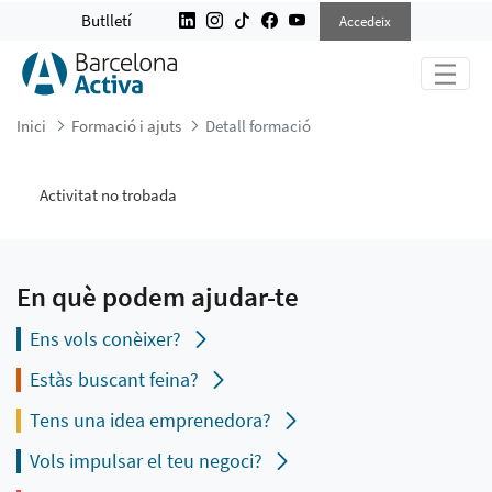
DETALL FORMACIÓ
Butlletí
Accedeix
Inici
Formació i ajuts
Detall formació
Activitat no trobada
En què podem ajudar-te
Ens vols conèixer?
Estàs buscant feina?
Tens una idea emprenedora?
Vols impulsar el teu negoci?