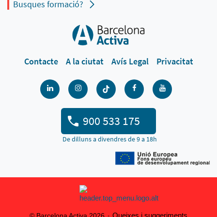
Busques formació?
Contacte
A la ciutat
Avís Legal
Privacitat
900 533 175
De dilluns a divendres de 9 a 18h
Queixes i suggeriments
© Barcelona Activa 2026