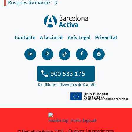
Busques formació?
Contacte
A la ciutat
Avís Legal
Privacitat
900 533 175
De dilluns a divendres de 9 a 18h
Queixes i suggeriments
© Barcelona Activa 2026