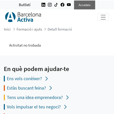
DETALL FORMACIÓ
Butlletí
Accedeix
Inici
Formació i ajuts
Detall formació
Activitat no trobada
En què podem ajudar-te
Ens vols conèixer?
Estàs buscant feina?
Tens una idea emprenedora?
Vols impulsar el teu negoci?