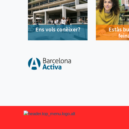
Ens vols conèixer?
Estàs b
fein