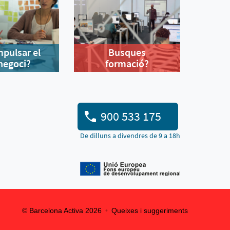
mpulsar el
Busques
negoci?
formació?
900 533 175
De dilluns a divendres de 9 a 18h
© Barcelona Activa 2026
Queixes i suggeriments