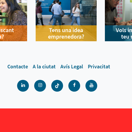
uscant
Tens una idea
Vols i
a?
emprenedora?
teu 
Contacte
A la ciutat
Avís Legal
Privacitat