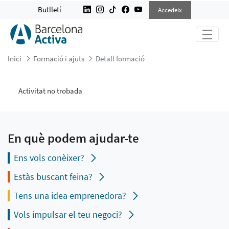
DETALL FORMACIÓ
Butlletí
Accedeix
Inici
Formació i ajuts
Detall formació
Activitat no trobada
En què podem ajudar-te
Ens vols conèixer?
Estàs buscant feina?
Tens una idea emprenedora?
Vols impulsar el teu negoci?