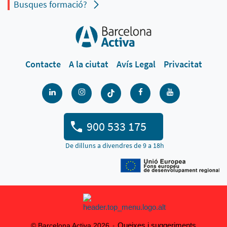
Busques formació?
Contacte
A la ciutat
Avís Legal
Privacitat
900 533 175
De dilluns a divendres de 9 a 18h
Queixes i suggeriments
© Barcelona Activa 2026