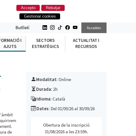
.
Accepto
Rebutjar
Gestionar cookies
URS ONLINE)
Butlletí
Accedeix
FORMACIÓ I
SECTORS
ACTUALITAT I
AJUTS
ESTRATÈGICS
RECURSOS
r
Modalitat:
Online
s
Durada:
2h
Idioma:
Català
Dates:
Del 01/09/26 al 30/09/26
l'àmbit
dquirirem
Obertura de la inscripció
jament.
31/08/2026 a les 23:59h.
tura de