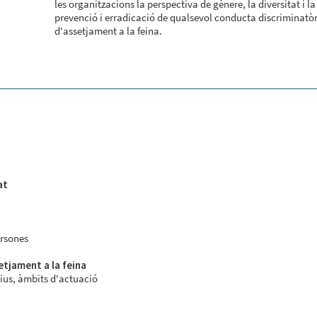
les organitzacions la perspectiva de gènere, la diversitat i la
prevenció i erradicació de qualsevol conducta discriminatòr
d'assetjament a la feina.
at
ersones
setjament a la feina
tius, àmbits d'actuació