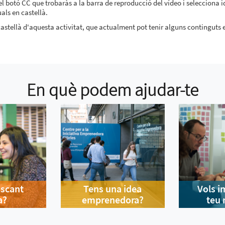
e el botó CC que trobaràs a la barra de reproducció del vídeo i selecciona 
als en castellà.
astellà d'aquesta activitat, que actualment pot tenir alguns continguts 
En què podem ajudar-te
uscant
Tens una idea
Vols i
a?
emprenedora?
teu 