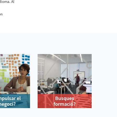
idioma. Al
en
mpulsar el
Busques
negoci?
formació?