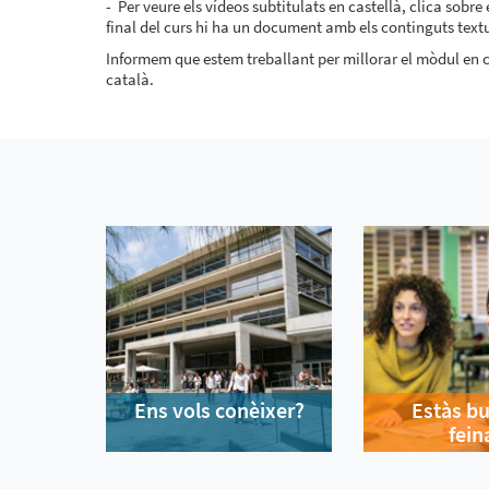
- Per veure els vídeos subtitulats en castellà, clica sobr
final del curs hi ha un document amb els continguts textu
Informem que estem treballant per millorar el mòdul en c
català.
Ens vols conèixer?
Estàs b
fein