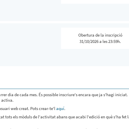
Obertura de la inscripció
31/10/2026 a les 23:59h.
darrer dia de cada mes. És possible inscriure's encara que ja s'hagi iniciat.
i activa.
 usuari web creat. Pots crear-te'l
aquí
.
tat tots els mòduls de l'activitat abans que acabi l'edició en què s'ha fet 