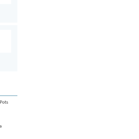
 Pots
la