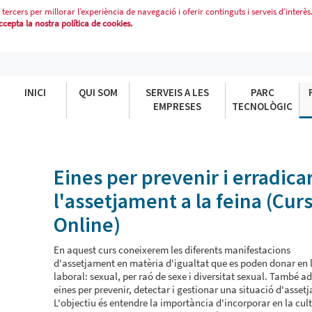
 tercers per millorar l’experiència de navegació i oferir continguts i serveis d’interès
epta la nostra política de cookies.
L&#39;ASSETJAMENT A LA FEINA (C
INICI
QUI SOM
SERVEIS A LES
PARC
EMPRESES
TECNOLÒGIC
Eines per prevenir i erradica
l'assetjament a la feina (Cur
Online)
En aquest curs coneixerem les diferents manifestacions
d'assetjament en matèria d'igualtat que es poden donar en 
laboral: sexual, per raó de sexe i diversitat sexual. També a
eines per prevenir, detectar i gestionar una situació d'asset
L'objectiu és entendre la importància d'incorporar en la cul