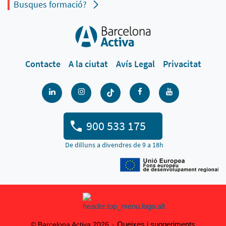
Busques formació?
Contacte
A la ciutat
Avís Legal
Privacitat
900 533 175
De dilluns a divendres de 9 a 18h
Queixes i suggeriments
© Barcelona Activa 2026