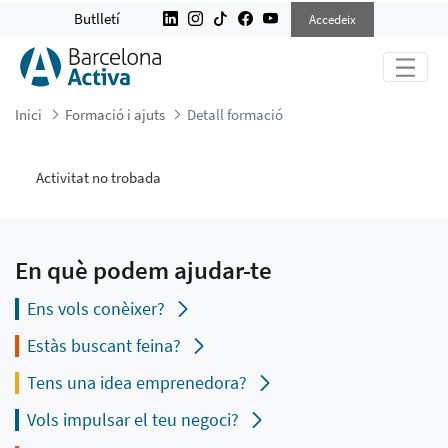
DETALL FORMACIÓ
Butlletí
Accedeix
Inici
Formació i ajuts
Detall formació
Activitat no trobada
En què podem ajudar-te
Ens vols conèixer?
Estàs buscant feina?
Tens una idea emprenedora?
Vols impulsar el teu negoci?