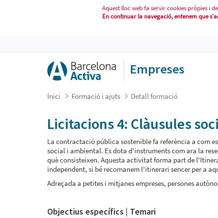
Aquest lloc web fa servir cookies pròpies i de
En continuar la navegació, entenem que s'acc
LICITACIONS 4: CLÀUSULES SOCIAL
Empreses
Inici
Formació i ajuts
Detall formació
Licitacions 4: Clàusules soci
La contractació pública sostenible fa referència a com es p
social i ambiental. Es dota d'instruments com ara la rese
què consisteixen. Aquesta activitat forma part de l'Itine
independent, si bé recomanem l'itinerari sencer per a aqu
Adreçada a petites i mitjanes empreses, persones autònom
Objectius específics | Temari