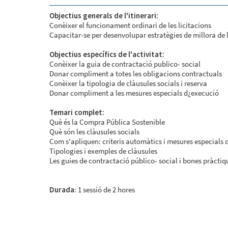
Objectius generals de l'itinerari:
Conèixer el funcionament ordinari de les licitacions
Capacitar-se per desenvolupar estratègies de millora de 
Objectius específics de l'activitat:
Conèixer la guia de contractació publico- social
Donar compliment a totes les obligacions contractuals
Conèixer la tipologia de clàusules socials i reserva
Donar compliment a les mesures especials d¿execució
Temari complet:
Què és la Compra Pública Sostenible
Què són les clàusules socials
Com s'apliquen: criteris automàtics i mesures especials 
Tipologies i exemples de clàusules
Les guies de contractació público- social i bones pràctiq
Durada
: 1 sessió de 2 hores