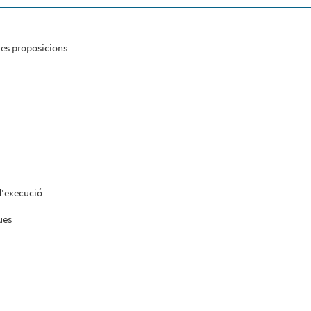
les proposicions
d'execució
ues