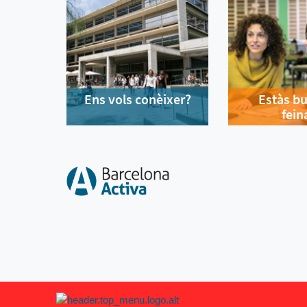
Ens vols conèixer?
Estàs b
fein