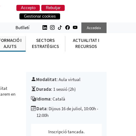
.
Accepto
Rebutjar
Gestionar cookies
Butlletí
Accedeix
FORMACIÓ I
SECTORS
ACTUALITAT I
AJUTS
ESTRATÈGICS
RECURSOS
Modalitat:
Aula virtual
litat
Durada:
1 sessió (2h)
rdarem en
Idioma:
Català
Data:
Dijous 16 de juliol, 10:00h -
12:00h
Inscripció tancada.