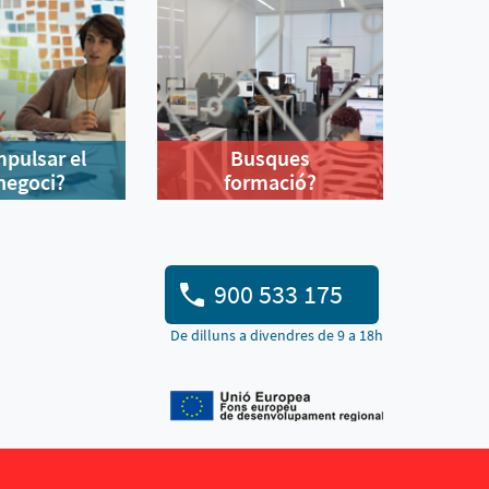
mpulsar el
Busques
negoci?
formació?
900 533 175
De dilluns a divendres de 9 a 18h