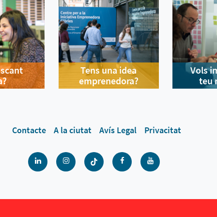
uscant
Tens una idea
Vols i
a?
emprenedora?
teu 
Contacte
A la ciutat
Avís Legal
Privacitat