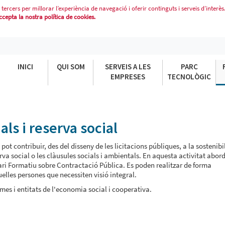
 tercers per millorar l’experiència de navegació i oferir continguts i serveis d’interès
epta la nostra política de cookies.
S I RESERVA SOCIAL
INICI
QUI SOM
SERVEIS A LES
PARC
EMPRESES
TECNOLÒGIC
als i reserva social
ot contribuir, des del disseny de les licitacions públiques, a la sostenibi
rva social o les clàusules socials i ambientals. En aquesta activitat abo
rari Formatiu sobre Contractació Pública. Es poden realitzar de forma
elles persones que necessiten visió integral.
es i entitats de l'economia social i cooperativa.