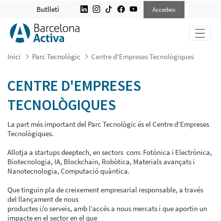
CENTRE D&#39;EMPRESES TECNO
Butlletí
Accedeix
Inici
Parc Tecnològic
Centre d'Empreses Tecnològiques
CENTRE D'EMPRESES
TECNOLÒGIQUES
La part més important del Parc Tecnològic és el Centre d'Empreses
Tecnològiques.
Allotja a startups deeptech, en sectors com: Fotònica i Electrònica,
Biotecnologia, IA, Blockchain, Robòtica, Materials avançats i
Nanotecnologia, Computació quàntica.
Que tinguin pla de creixement empresarial responsable, a través
del llançament de nous
productes i/o serveis, amb l’accés a nous mercats i que aportin un
impacte en el sector en el que