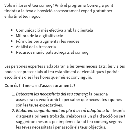
Vols millorar el teu comerç? Amb el programa Comerç a punt
tindràs a la teva disposició assessorament expert gratuït per
enfortir el teu negoci:
Comunicació més efectiva amb la clientela
Millora de la digitalització
Fórmules per augmentar les vendes
Anàlisi de la tresoreria
Recursos municipals adreçats al comerç
Les persones expertes s’adaptaran a les teves necessitats: les visites
poden ser presencials al teu establiment o telemàtiques i podràs
escollir els dies i les hores que més et convinguin.
Com és l’itinerari d’assessoraments?
Detectem les necessitats del teu comerç
:
la persona
assessora es veurà amb tu per saber què necessites i quines
són les teves expectatives.
Elaborem conjuntament un pla d’acció adaptat a tu
:
després
d’aquesta primera trobada, s’elaborarà un pla d’acció on se’t
suggeriran mesures per implementar al teu comerç, segons
les teves necessitats i per assolir els teus objectius.