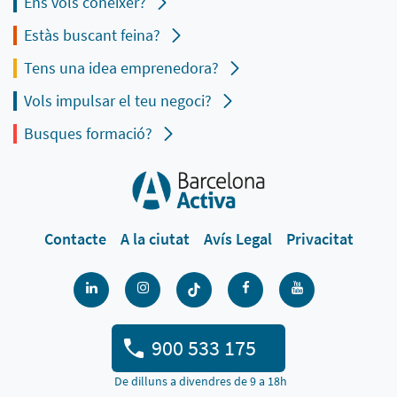
Ens vols conèixer?
Estàs buscant feina?
Tens una idea emprenedora?
Vols impulsar el teu negoci?
Busques formació?
Contacte
A la ciutat
Avís Legal
Privacitat
900 533 175
De dilluns a divendres de 9 a 18h