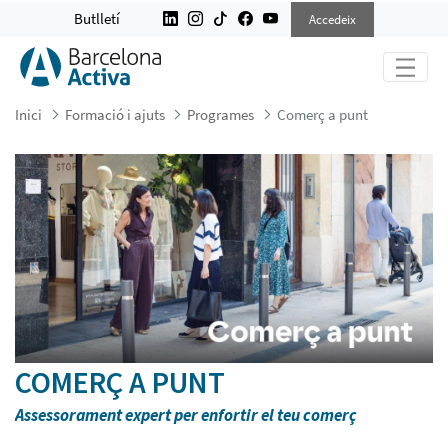
COMERÇ A PUNT
Butlletí
Accedeix
Inici
Formació i ajuts
Programes
Comerç a punt
COMERÇ A PUNT
Assessorament expert per enfortir el teu comerç