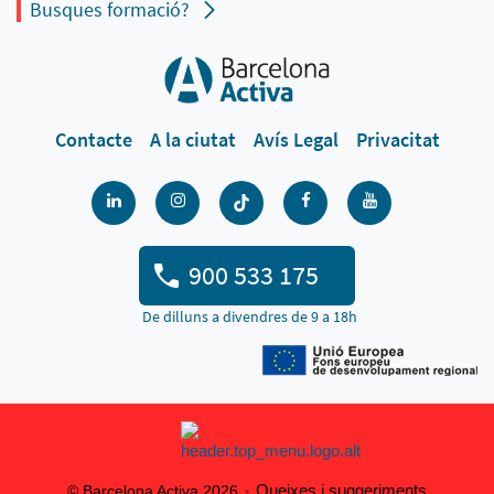
Busques formació?
Contacte
A la ciutat
Avís Legal
Privacitat
900 533 175
De dilluns a divendres de 9 a 18h
Queixes i suggeriments
© Barcelona Activa 2026