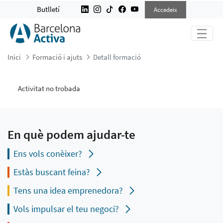
DETALL FORMACIÓ
Butlletí
Accedeix
Inici
Formació i ajuts
Detall formació
Activitat no trobada
En què podem ajudar-te
Ens vols conèixer?
Estàs buscant feina?
Tens una idea emprenedora?
Vols impulsar el teu negoci?