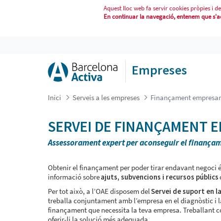
Aquest lloc web fa servir cookies pròpies i de
En continuar la navegació, entenem que s'acc
FINANÇAMENT EMPRESARIAL
Empreses
Inici
Serveis a les empreses
Finançament empresar
SERVEI DE FINANÇAMENT 
Assessorament expert per aconseguir el finançam
Obtenir el finançament per poder tirar endavant negoci és 
informació sobre
ajuts, subvencions i recursos públics
Per tot això, a l’OAE disposem del
Servei de suport en l
treballa conjuntament amb l’empresa en el diagnòstic i la 
finançament que necessita la teva empresa. Treballant c
oferir-li la solució més adequada.