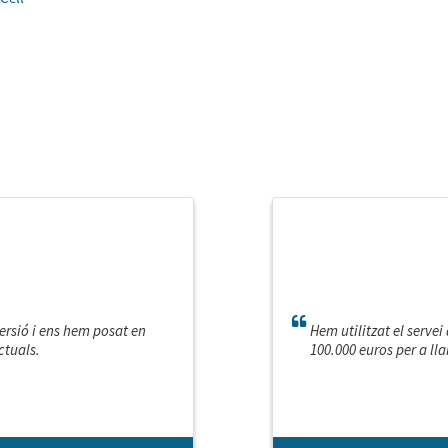
versió i ens hem posat en
Hem utilitzat el serve
ctuals.
100.000 euros per a ll