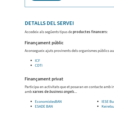
DETALLS DEL SERVEI
Accedeix als següents tipus de
productes financers
:
Finançament públic
Aconsegueix ajuts provinents dels organismes públics au
ICF
CDTI
Finançament privat
Participa en activitats que et posaran en contacte amb i
amb
xarxes de
business angels
...
EconomistesBAN
IESE Bu
ESADE BAN
Keirets