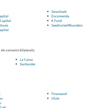
Swanlaab
apital
Encomenda
 Capital
K Fund
tures
Seedrocket4founders
apital
 els convenis bilaterals:
La Caixa
Santander
i
Finanzarel
oo
Ulule
p
Cell