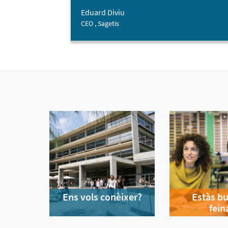
Eduard Diviu
CEO , Sagetis
Ens vols conèixer?
Estàs b
fein