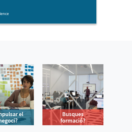
cience
mpulsar el
Busques
negoci?
formació?