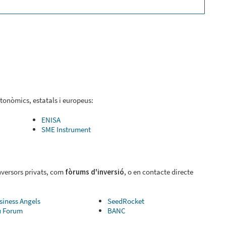
tonòmics, estatals i europeus:
ENISA
SME Instrument
nversors privats, com
fòrums d'inversió
, o en contacte directe
siness Angels
SeedRocket
u Forum
BANC