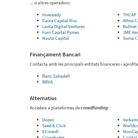
... o altres operadors:
Inveready
THCAP
Caixa Capital Risc
Athos C
Lanta Digital Ventures
Bullnet
Foro Capital Pymes
JME Ven
Nauta Capital
Suma C
Finançament Bancari
Contacta amb les principals entitats financeres i aprofita
Banc Sabadell
BBVA
Alternatius
Accedeix a plataformes de
crowdfunding
:
Dozen
Verkam
Seed & Click
Worldc
ECrowd!
NoviCa
Crowdcube
Capital 