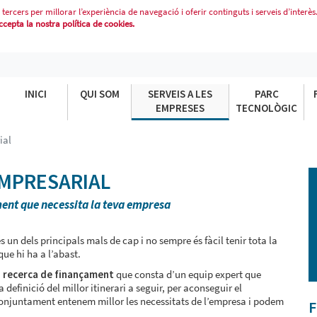
 tercers per millorar l’experiència de navegació i oferir continguts i serveis d’interès
epta la nostra política de cookies.
INICI
QUI SOM
SERVEIS A LES
PARC
EMPRESES
TECNOLÒGIC
ial
EMPRESARIAL
ent que necessita la teva empresa
un dels principals mals de cap i no sempre és fàcil tenir tota la
que hi ha a l’abast.
a recerca de finançament
que consta d’un equip expert que
definició del millor itinerari a seguir, per aconseguir el
onjuntament entenem millor les necessitats de l’empresa i podem
F