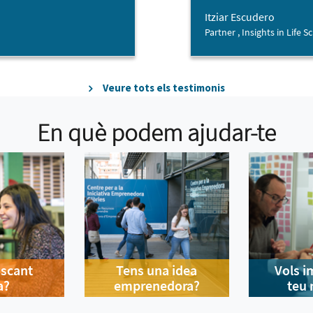
Itziar Escudero
Partner , Insights in Life S
Veure tots els testimonis
En què podem ajudar-te
uscant
Tens una idea
Vols i
a?
emprenedora?
teu 