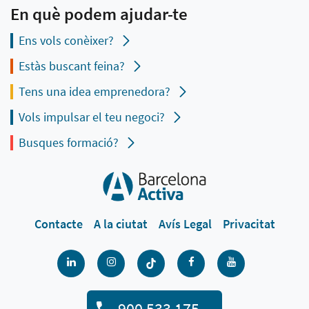
En què podem ajudar-te
Ens vols conèixer?
Estàs buscant feina?
Tens una idea emprenedora?
Vols impulsar el teu negoci?
Busques formació?
Contacte
A la ciutat
Avís Legal
Privacitat
900 533 175